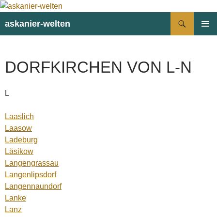
Suchen
askanier-welten
ZUM
PRIMÄR
INHALT
MENÜ
SPRINGEN
DORFKIRCHEN VON L-N
L
Laaslich
Laasow
Ladeburg
Läsikow
Langengrassau
Langenlipsdorf
Langennaundorf
Lanke
Lanz