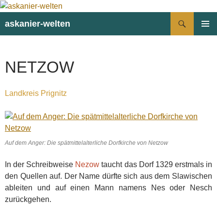
Suchen
askanier-welten
ZUM
PRIMÄR
INHALT
MENÜ
SPRINGEN
NETZOW
Landkreis Prignitz
Auf dem Anger: Die spätmittelalterliche Dorfkirche von Netzow
In der Schreibweise
Nezow
taucht das Dorf 1329 erstmals in
den Quellen auf. Der Name dürfte sich aus dem Slawischen
ableiten und auf einen Mann namens Nes oder Nesch
zurückgehen.