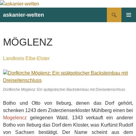
Suchen
askanier-welten
ZUM
PRIMÄR
INHALT
MENÜ
SPRINGEN
MÖGLENZ
Landkreis Elbe-Elster
Dorfkirche Möglenz: Ein spätgotischer Backsteinbau mit Dreiseitenschluss
Botho und Otto von Ileburg, denen das Dorf gehört,
schenken 1243 dem Zisterzienserkloster Mühlberg einen bei
Mogelencz
gelegenen Wald. 1343 verkauft ein anderer
Botho von Ileburg das Dorf dem Kloster, was Kurfürst Rudolf
von Sachsen bestätigt. Der Name scheint aus dem