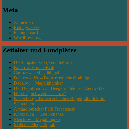
Meta
Anmelden
Eintrags-Feed
Kommentar-Feed
WordPress.org
Zeitalter und Fundplätze
Die Jungsteinzeit (Neolithikum)
Brüssow-Hammelstall
Carmzow – Megalithgrab
Dannenwalde – Bronzezeitliche Grabhügel
Dedelow – Megalithgräber
Der Depotfund von Heegermühle bei Eberswalde
Horst – „Schwedenschanze“
Falkenberg – Bronzezeitliches Hügelgräberfeld im
Schweinert
Archäologischer Park Freyenstein
Knoblauch – „Die Schanze“
Meichow – Megalithgrab
Mellen – Megalithgrab