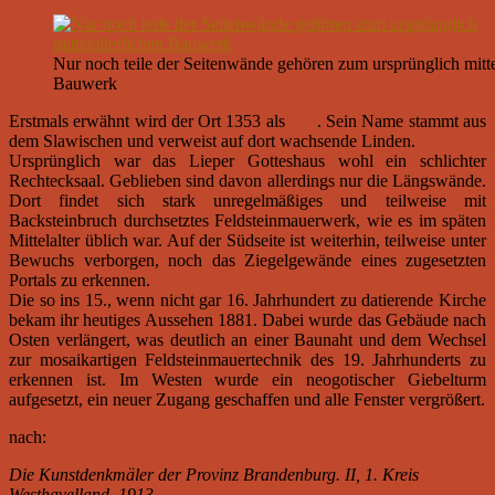
Nur noch teile der Seitenwände gehören zum ursprünglich mitte
Bauwerk
Erstmals erwähnt wird der Ort 1353 als
Lyp
. Sein Name stammt aus
dem Slawischen und verweist auf dort wachsende Linden.
Ursprünglich war das Lieper Gotteshaus wohl ein schlichter
Rechtecksaal. Geblieben sind davon allerdings nur die Längswände.
Dort findet sich stark unregelmäßiges und teilweise mit
Backsteinbruch durchsetztes Feldsteinmauerwerk, wie es im späten
Mittelalter üblich war. Auf der Südseite ist weiterhin, teilweise unter
Bewuchs verborgen, noch das Ziegelgewände eines zugesetzten
Portals zu erkennen.
Die so ins 15., wenn nicht gar 16. Jahrhundert zu datierende Kirche
bekam ihr heutiges Aussehen 1881. Dabei wurde das Gebäude nach
Osten verlängert, was deutlich an einer Baunaht und dem Wechsel
zur mosaikartigen Feldsteinmauertechnik des 19. Jahrhunderts zu
erkennen ist. Im Westen wurde ein neogotischer Giebelturm
aufgesetzt, ein neuer Zugang geschaffen und alle Fenster vergrößert.
nach:
Die Kunstdenkmäler der Provinz Brandenburg. II, 1. Kreis
Westhavelland. 1913.