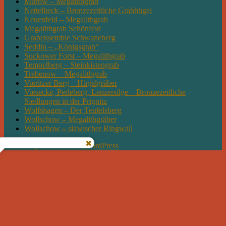
Mürow – Megalithgrab
Nettelbeck – Bronzezeitliche Grabhügel
Neuenfeld – Megalithgrab
Megalithgrab Schönfeld
Grabensemble Schwaneberg
Seddin – „Königsgrab“
Suckower Forst – Megalithgrab
Tempelberg – Steinkistengrab
Trebenow – Megalithgrab
Vieritzer Berg – Hügelgräber
Viesecke, Perleberg, Lenzersilge – Bronzezeitliche
Siedlungen in der Prignitz
Wolfshagen – Der Teufelsberg
Wollschow – Megalithgräber
Wollschow – slawischer Ringwall
Mit Stolz präsentiert von WordPress