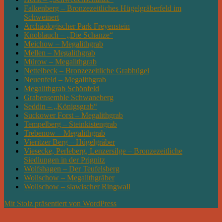
Falkenberg – Bronzezeitliches Hügelgräberfeld im
Schweinert
Archäologischer Park Freyenstein
Knoblauch – „Die Schanze“
Meichow – Megalithgrab
Mellen – Megalithgrab
Mürow – Megalithgrab
Nettelbeck – Bronzezeitliche Grabhügel
Neuenfeld – Megalithgrab
Megalithgrab Schönfeld
Grabensemble Schwaneberg
Seddin – „Königsgrab“
Suckower Forst – Megalithgrab
Tempelberg – Steinkistengrab
Trebenow – Megalithgrab
Vieritzer Berg – Hügelgräber
Viesecke, Perleberg, Lenzersilge – Bronzezeitliche
Siedlungen in der Prignitz
Wolfshagen – Der Teufelsberg
Wollschow – Megalithgräber
Wollschow – slawischer Ringwall
Mit Stolz präsentiert von WordPress