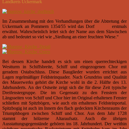
Landkreis Uckermark
Im Zusammenhang mit den Verhandlungen über die Abtretung der
Uckermark an Pommern 1354/55 wird das Dorf
Murow
erstmals
erwähnt. Wahrscheinlich leitet sich der Name aus dem Slawischen
ab und bedeutet so viel wie „Siedlung an einer feuchten Wiese.“
Bei dessen Kirche handelt es sich um einen querrechteckigen
Westturm in Schiffsbreite, Schiff und eingezogenen Chor mit
geradem Ostabschluss. Diese Bauglieder wurden errichtet aus
Lagen regelmäßiger Feldsteinquader. Nach Grundriss und Qualität
des Mauerwerks gehört die Kirche wohl in die 2. Hälfte des 13.
Jahrhunderts. An der Ostseite zeigt sich die für diese Zeit typische
Dreifenstergruppe. Die im Gegensatz zu den Fenstern der
Längsseiten von Schiff und Chor hier im Original erhaltenen Fenster
schließen mit Spitzbögen, wie auch ein erhaltenes Feldsteinportal.
Spitzbogig ist auch im Innern des flach gedeckten Kirchenraums der
Triumphbogen zwischen Schiff und Chor. Aus dem Jahr 1728
stammt der hölzerne Altaraufsatz. Auch die übrigen
Ausstattungsgegenstände gehören ins 18. Jahrhundert. Der weithin
sichtbare neogotische Backsteinturm mit Spitzhelm kam im Jahr