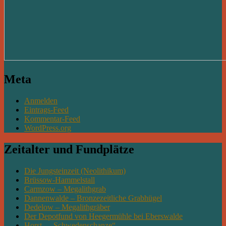
Meta
Anmelden
Eintrags-Feed
Kommentar-Feed
WordPress.org
Zeitalter und Fundplätze
Die Jungsteinzeit (Neolithikum)
Brüssow-Hammelstall
Carmzow – Megalithgrab
Dannenwalde – Bronzezeitliche Grabhügel
Dedelow – Megalithgräber
Der Depotfund von Heegermühle bei Eberswalde
Horst – „Schwedenschanze“