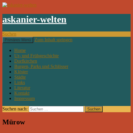
askanier-welten
Suchen
Zum Inhalt springen
Primäres Menü
Home
Ur- und Frühgeschichte
Dorfkirchen
Burgen, Parks und Schlösser
Klöster
Städte
Links
Literatur
Kontakt
Impressum
Suchen nach:
Mürow