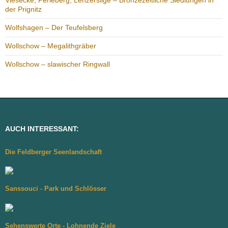
Viesecke, Perleberg, Lenzersilge – Bronzezeitliche Siedlungen in
der Prignitz
Wolfshagen – Der Teufelsberg
Wollschow – Megalithgräber
Wollschow – slawischer Ringwall
AUCH INTERESSANT:
Die Feldberger Seenlandschaft
Sanssouci - Park und Schlösser
Sehenswerte Orte - Lohnende Ziele