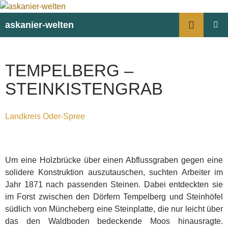
Suchen
askanier-welten
ZUM
PRIMÄR
INHALT
MENÜ
SPRINGEN
TEMPELBERG –
STEINKISTENGRAB
Landkreis Oder-Spree
Um eine Holzbrücke über einen Abflussgraben gegen eine
solidere Konstruktion auszutauschen, suchten Arbeiter im
Jahr 1871 nach passenden Steinen. Dabei entdeckten sie
im Forst zwischen den Dörfern Tempelberg und Steinhöfel
südlich von Müncheberg eine Steinplatte, die nur leicht über
das den Waldboden bedeckende Moos hinausragte.