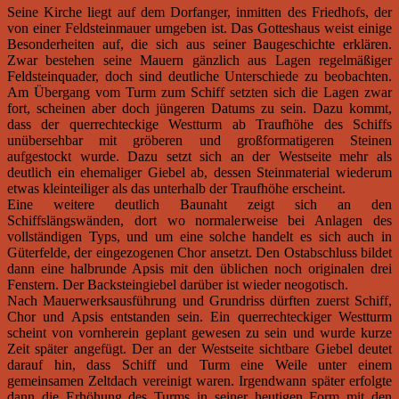
Seine Kirche liegt auf dem Dorfanger, inmitten des Friedhofs, der
von einer Feldsteinmauer umgeben ist. Das Gotteshaus weist einige
Besonderheiten auf, die sich aus seiner Baugeschichte erklären.
Zwar bestehen seine Mauern gänzlich aus Lagen regelmäßiger
Feldsteinquader, doch sind deutliche Unterschiede zu beobachten.
Am Übergang vom Turm zum Schiff setzten sich die Lagen zwar
fort, scheinen aber doch jüngeren Datums zu sein. Dazu kommt,
dass der querrechteckige Westturm ab Traufhöhe des Schiffs
unübersehbar mit gröberen und großformatigeren Steinen
aufgestockt wurde. Dazu setzt sich an der Westseite mehr als
deutlich ein ehemaliger Giebel ab, dessen Steinmaterial wiederum
etwas kleinteiliger als das unterhalb der Traufhöhe erscheint.
Eine weitere deutlich Baunaht zeigt sich an den
Schiffslängswänden, dort wo normalerweise bei Anlagen des
vollständigen Typs, und um eine solche handelt es sich auch in
Güterfelde, der eingezogenen Chor ansetzt. Den Ostabschluss bildet
dann eine halbrunde Apsis mit den üblichen noch originalen drei
Fenstern. Der Backsteingiebel darüber ist wieder neogotisch.
Nach Mauerwerksausführung und Grundriss dürften zuerst Schiff,
Chor und Apsis entstanden sein. Ein querrechteckiger Westturm
scheint von vornherein geplant gewesen zu sein und wurde kurze
Zeit später angefügt. Der an der Westseite sichtbare Giebel deutet
darauf hin, dass Schiff und Turm eine Weile unter einem
gemeinsamen Zeltdach vereinigt waren. Irgendwann später erfolgte
dann die Erhöhung des Turms in seiner heutigen Form mit den