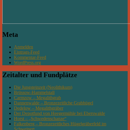
Meta
Anmelden
Eintrags-Feed
Kommentar-Feed
WordPress.org
Zeitalter und Fundplätze
Die Jungsteinzeit (Neolithikum)
Brüssow-Hammelstall
Carmzow – Megalithgrab
Dannenwalde – Bronzezeitliche Grabhügel
Dedelow – Megalithgräber
Der Depotfund von Heegermühle bei Eberswalde
Horst – „Schwedenschanze“
Falkenberg – Bronzezeitliches Hügelgräberfeld im
Schweinert