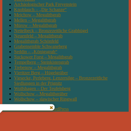
Archäologischer Park Freyenstein
Knoblauch – „Die Schanze“
Meichow – Megalithgrab
Mellen – Megalithgrab
Mürow – Megalithgrab
Nettelbeck – Bronzezeitliche Grabhügel
Neuenfeld – Megalithgrab
Megalithgrab Schönfeld
Grabensemble Schwaneberg
Seddin – „Königsgrab“
Suckower Forst – Megalithgrab
Tempelberg – Steinkistengrab
Trebenow – Megalithgrab
Vieritzer Berg – Hügelgräber
Viesecke, Perleberg, Lenzersilge – Bronzezeitliche
Siedlungen in der Prignitz
Wolfshagen – Der Teufelsberg
Wollschow – Megalithgräber
Wollschow – slawischer Ringwall
Mit Stolz präsentiert von WordPress