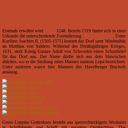
Erstmals erwähnt wird
Lepin
1248. Bereits 1319 findet sich in einer
Urkunde die unterscheidende Formulierung
tu groten Leppin
. Unter
Kurfürst Joachim II. (1505-1571) kommt das Dorf samt Windmühle
an Matthias von Saldern. Während des Dreißigjährigen Krieges,
1631, stellt König Gustav Adolf von Schweden einen Schutzbrief
für das Dorf aus. Der Name dürfte sich aus dem Slawischen
ableiten, wo er die Siedlung eines Mannes namens Lepa bezeichnet.
Unter anderem waren hier Mannen des Havelberger Bischofs
ansässig.
Gross Leppins Gotteshaus besteht aus querrechteckigem Westturm
in Schiffsbreite und Schiff mit geradem Ostabschluss. Das