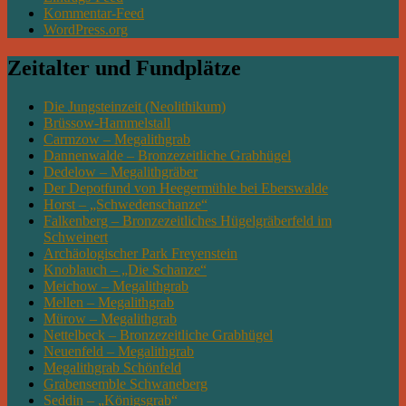
Kommentar-Feed
WordPress.org
Zeitalter und Fundplätze
Die Jungsteinzeit (Neolithikum)
Brüssow-Hammelstall
Carmzow – Megalithgrab
Dannenwalde – Bronzezeitliche Grabhügel
Dedelow – Megalithgräber
Der Depotfund von Heegermühle bei Eberswalde
Horst – „Schwedenschanze“
Falkenberg – Bronzezeitliches Hügelgräberfeld im
Schweinert
Archäologischer Park Freyenstein
Knoblauch – „Die Schanze“
Meichow – Megalithgrab
Mellen – Megalithgrab
Mürow – Megalithgrab
Nettelbeck – Bronzezeitliche Grabhügel
Neuenfeld – Megalithgrab
Megalithgrab Schönfeld
Grabensemble Schwaneberg
Seddin – „Königsgrab“