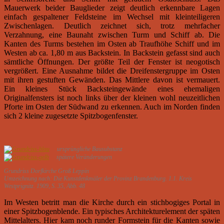
Mauerwerk beider Bauglieder zeigt deutlich erkennbare Lagen
einfach gespaltener Feldsteine im Wechsel mit kleinteiligeren
Zwischenlagen. Deutlich zeichnet sich, trotz mehrfacher
Verzahnung, eine Baunaht zwischen Turm und Schiff ab. Die
Kanten des Turms bestehen im Osten ab Traufhöhe Schiff und im
Westen ab ca. 1,80 m aus Backstein. In Backstein gefasst sind auch
sämtliche Öffnungen. Der größte Teil der Fenster ist neogotisch
vergrößert. Eine Ausnahme bildet die Dreifenstergruppe im Osten
mit ihren gestuften Gewänden. Das Mittlere davon ist vermauert.
Ein kleines Stück Backsteingewände eines ehemaligen
Originalfensters ist noch links über der kleinen wohl neuzeitlichen
Pforte im Osten der Südwand zu erkennen. Auch im Norden finden
sich 2 kleine zugesetzte Spitzbogenfenster.
ursprüngliche Bausubstanz
spätere Veränderungen
Grundriss Dorfkirche Groß Leppin
Umzeichnung nach:
Die Kunstdenkmäler der Provinz Brandenburg. 1.1. Kreis
Westprignitz. 1909,
S. 35, Abb. 48
Im Westen betritt man die Kirche durch ein stichbogiges Portal in
einer Spitzbogenblende. Ein typisches Architekturelement der späten
Mittelalters. Hier kam noch runder Formstein für die Kanten sowie