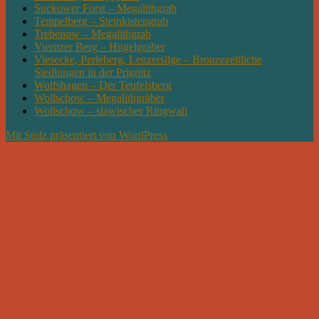
Suckower Forst – Megalithgrab
Tempelberg – Steinkistengrab
Trebenow – Megalithgrab
Vieritzer Berg – Hügelgräber
Viesecke, Perleberg, Lenzersilge – Bronzezeitliche
Siedlungen in der Prignitz
Wolfshagen – Der Teufelsberg
Wollschow – Megalithgräber
Wollschow – slawischer Ringwall
Mit Stolz präsentiert von WordPress