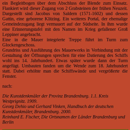
ein Begleitbogen über dem Abschluss der Blende zum Einsatz.
Flankiert wird dieser Zugang von 2 Grabsteinen der frühen Neuzeit.
Dargestellt sind Jacobus von Saldern (1571-1602) und dessen
Gattin, eine geborene Klitzing. Ein weiteres Portal, der ehemalige
Gemeindezugang liegt vermauert auf der Südseite. In ihm wurde
eine Erinnerungstafel mit den Namen im Krieg gefallener Groß
Leppiner angebracht.
Eine in die Mauer integrierte Treppe führt im Turm zum
Glockengeschoss.
Grundriss und Ausführung des Mauerwerks in Verbindung mit der
Gestaltung der Öffnungen sprechen für eine Datierung des Schiffs
wohl ins 14. Jahrhundert. Etwas später wurde dann der Turm
angefügt. Umbauten fanden um die Wende zum 18. Jahrhundert
statt. Dabei erhöhte man die Schiffswände und vergrößerte die
Fenster.
nach:
Die Kunstdenkmäler der Provinz Brandenburg. 1.1. Kreis
Westprignitz. 1909.
Georg Dehio und Gerhard Vinken, Handbuch der deutschen
Kunstdenkmäler, Brandenburg. 2000.
Reinhard E. Fischer, Die Ortsnamen der Länder Brandenburg und
Berlin