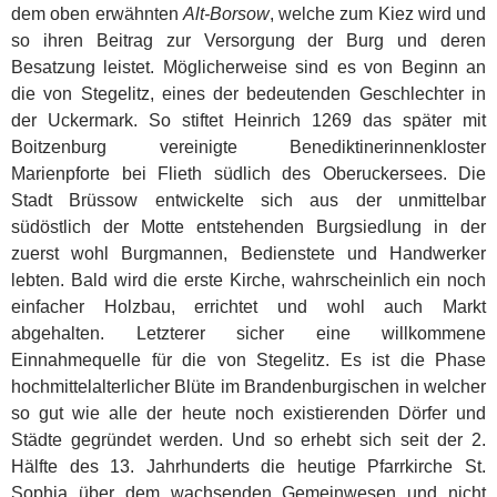
dem oben erwähnten
Alt-Borsow
, welche zum Kiez wird und
so ihren Beitrag zur Versorgung der Burg und deren
Besatzung leistet. Möglicherweise sind es von Beginn an
die von Stegelitz, eines der bedeutenden Geschlechter in
der Uckermark. So stiftet Heinrich 1269 das später mit
Boitzenburg vereinigte Benediktinerinnenkloster
Marienpforte bei Flieth südlich des Oberuckersees. Die
Stadt Brüssow entwickelte sich aus der unmittelbar
südöstlich der Motte entstehenden Burgsiedlung in der
zuerst wohl Burgmannen, Bedienstete und Handwerker
lebten. Bald wird die erste Kirche, wahrscheinlich ein noch
einfacher Holzbau, errichtet und wohl auch Markt
abgehalten. Letzterer sicher eine willkommene
Einnahmequelle für die von Stegelitz. Es ist die Phase
hochmittelalterlicher Blüte im Brandenburgischen in welcher
so gut wie alle der heute noch existierenden Dörfer und
Städte gegründet werden. Und so erhebt sich seit der 2.
Hälfte des 13. Jahrhunderts die heutige Pfarrkirche St.
Sophia über dem wachsenden Gemeinwesen und nicht