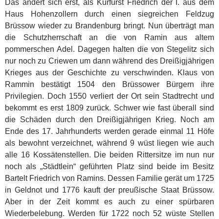
Das ändert sich erst, als Kurfürst Friedrich der I. aus dem
Haus Hohenzollern durch einen siegreichen Feldzug
Brüssow wieder zu Brandenburg bringt. Nun überträgt man
die Schutzherrschaft an die von Ramin aus altem
pommerschen Adel. Dagegen halten die von Stegelitz sich
nur noch zu Criewen um dann während des Dreißigjährigen
Krieges aus der Geschichte zu verschwinden. Klaus von
Rammin bestätigt 1504 den Brüssower Bürgern ihre
Privilegien. Doch 1550 verliert der Ort sein Stadtrecht und
bekommt es erst 1809 zurück. Schwer wie fast überall sind
die Schäden durch den Dreißigjährigen Krieg. Noch am
Ende des 17. Jahrhunderts werden gerade einmal 11 Höfe
als bewohnt verzeichnet, während 9 wüst liegen wie auch
alle 16 Kossätenstellen. Die beiden Rittersitze im nun nur
noch als „Städtlein“ geführten Platz sind beide im Besitz
Bartelt Friedrich von Ramins. Dessen Familie gerät um 1725
in Geldnot und 1776 kauft der preußische Staat Brüssow.
Aber in der Zeit kommt es auch zu einer spürbaren
Wiederbelebung. Werden für 1722 noch 52 wüste Stellen