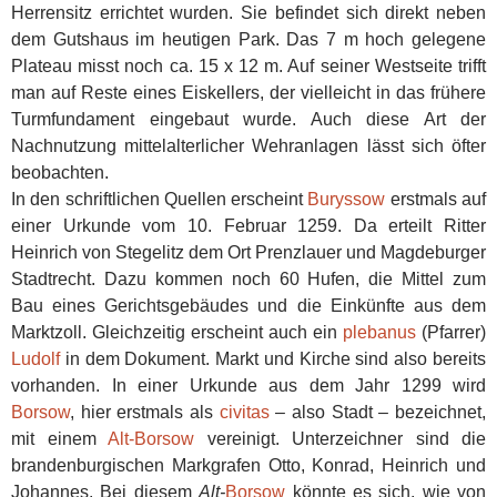
Herrensitz errichtet wurden. Sie befindet sich direkt neben
dem Gutshaus im heutigen Park. Das 7 m hoch gelegene
Plateau misst noch ca. 15 x 12 m. Auf seiner Westseite trifft
man auf Reste eines Eiskellers, der vielleicht in das frühere
Turmfundament eingebaut wurde. Auch diese Art der
Nachnutzung mittelalterlicher Wehranlagen lässt sich öfter
beobachten.
In den schriftlichen Quellen erscheint
Buryssow
erstmals auf
einer Urkunde vom 10. Februar 1259. Da erteilt Ritter
Heinrich von Stegelitz dem Ort Prenzlauer und Magdeburger
Stadtrecht. Dazu kommen noch 60 Hufen, die Mittel zum
Bau eines Gerichtsgebäudes und die Einkünfte aus dem
Marktzoll. Gleichzeitig erscheint auch ein
plebanus
(Pfarrer)
Ludolf
in dem Dokument. Markt und Kirche sind also bereits
vorhanden. In einer Urkunde aus dem Jahr 1299 wird
Borsow
, hier erstmals als
civitas
– also Stadt – bezeichnet,
mit einem
Alt-Borsow
vereinigt. Unterzeichner sind die
brandenburgischen Markgrafen Otto, Konrad, Heinrich und
Johannes. Bei diesem
Alt-
Borsow
könnte es sich, wie von