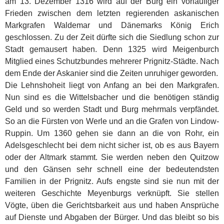
am 13. Dezember 1316 wird auf der Burg ein vorläufiger
Frieden zwischen dem letzten regierenden askanischen
Markgrafen Waldemar und Dänemarks König Erich
geschlossen. Zu der Zeit dürfte sich die Siedlung schon zur
Stadt gemausert haben. Denn 1325 wird Meigenburch
Mitglied eines Schutzbundes mehrerer Prignitz-Städte. Nach
dem Ende der Askanier sind die Zeiten unruhiger geworden.
Die Lehnshoheit liegt von Anfang an bei den Markgrafen.
Nun sind es die Wittelsbacher und die benötigen ständig
Geld und so werden Stadt und Burg mehrmals verpfändet.
So an die Fürsten von Werle und an die Grafen von Lindow-
Ruppin. Um 1360 gehen sie dann an die von Rohr, ein
Adelsgeschlecht bei dem nicht sicher ist, ob es aus Bayern
oder der Altmark stammt. Sie werden neben den Quitzow
und den Gänsen sehr schnell eine der bedeutendsten
Familien in der Prignitz. Aufs engste sind sie nun mit der
weiteren Geschichte Meyenburgs verknüpft. Sie stellen
Vögte, üben die Gerichtsbarkeit aus und haben Ansprüche
auf Dienste und Abgaben der Bürger. Und das bleibt so bis