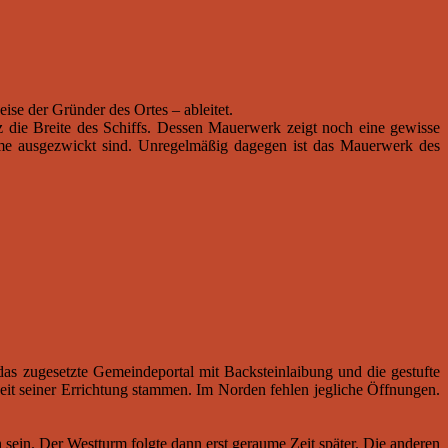
ise der Gründer des Ortes – ableitet.
z die Breite des Schiffs. Dessen Mauerwerk zeigt noch eine gewisse
äume ausgezwickt sind. Unregelmäßig dagegen ist das Mauerwerk des
das zugesetzte Gemeindeportal mit Backsteinlaibung und die gestufte
Zeit seiner Errichtung stammen. Im Norden fehlen jegliche Öffnungen.
sein. Der Westturm folgte dann erst geraume Zeit später. Die anderen