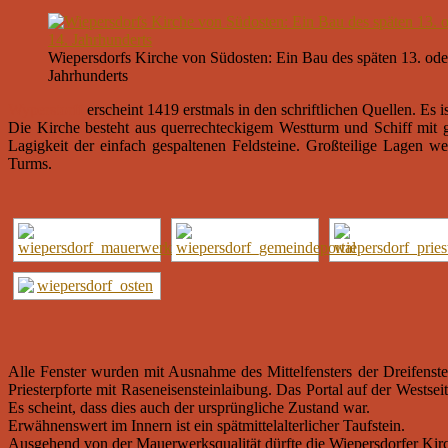
Wiepersdorfs Kirche von Südosten: Ein Bau des späten 13. ode
Jahrhunderts
Wyperstorff
erscheint 1419 erstmals in den schriftlichen Quellen. Es
Die Kirche besteht aus querrechteckigem Westturm und Schiff mit g
Lagigkeit der einfach gespaltenen Feldsteine. Großteilige Lagen 
Turms.
Alle Fenster wurden mit Ausnahme des Mittelfensters der Dreifenste
Priesterpforte mit Raseneisensteinlaibung. Das Portal auf der Wests
Es scheint, dass dies auch der ursprüngliche Zustand war.
Erwähnenswert im Innern ist ein spätmittelalterlicher Taufstein.
Ausgehend von der Mauerwerksqualität dürfte die Wiepersdorfer Kirch