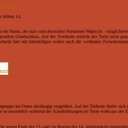
r frühen 14.
 ist ein Name, der sich vom deutschen Vornamen Wiprecht – möglicherwe
eradem Ostabschluss. Auf der Nordseite erreicht der Turm nicht gan
wechseln hier mit kleinteiligen wobei auch die vertikalen Zwischenr
rgruppe im Osten stichbogig vergrößert. Auf der Südseite findet sich 
eite ist neuzeitlich während die Schallöffnungen im Turm wohl aus der 
e gegen Ende des 13. oder zu Beginn des 14. Jahrhunderts entstanden 