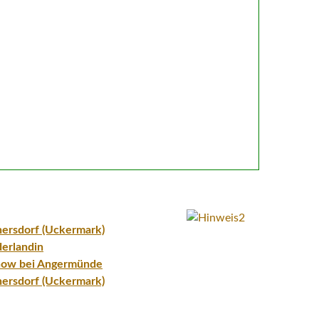
nersdorf (Uckermark)
derlandin
now bei Angermünde
nersdorf (Uckermark)