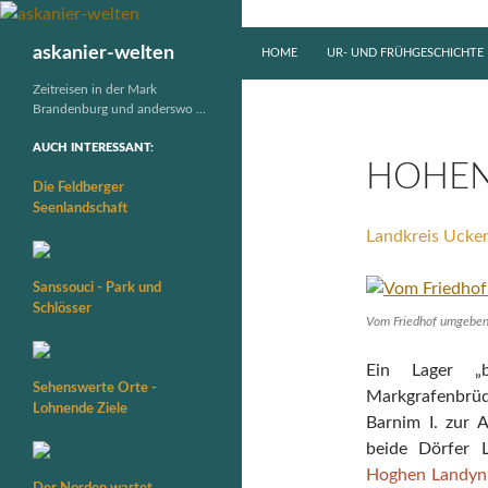
ZUM INHALT SPRINGEN
Suchen
askanier-welten
HOME
UR- UND FRÜHGESCHICHTE
Zeitreisen in der Mark
Brandenburg und anderswo …
AUCH INTERESSANT:
HOHEN
Die Feldberger
Seenlandschaft
Landkreis Ucke
Sanssouci - Park und
Schlösser
Vom Friedhof umgeben
Ein Lager „
Sehenswerte Orte -
Markgrafenbr
Lohnende Ziele
Barnim I. zur 
beide Dörfer
Hoghen Landyn
Der Norden wartet