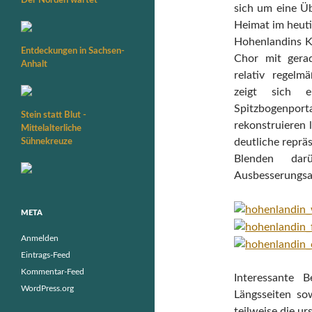
sich um eine Üb
Heimat im heuti
Hohenlandins K
Entdeckungen in Sachsen-
Chor mit gera
Anhalt
relativ regelm
zeigt sich e
Spitzbogenport
Stein statt Blut -
rekonstruieren 
Mittelalterliche
Sühnekreuze
deutliche reprä
Blenden da
Ausbesserungsa
META
Anmelden
Eintrags-Feed
Kommentar-Feed
Interessante 
WordPress.org
Längsseiten so
teilweise die u