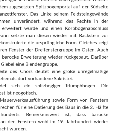
dem zugesetzten Spitzbogenportal auf der Südseite
Lanzettfenster. Das Linke seinem Feldsteingewände
ommen unverändert, während das Rechte in der
k erweitert wurde und einen Korbbogenabschluss
ann setzte man diesen wieder mit Backstein zur
ekonstruierte die ursprüngliche Form. Gleiches zeigt
eren Fenster der Dreifenstergruppe im Osten. Auch
e barocke Erweiterung wieder rückgebaut. Darüber
m Giebel eine Blendengruppe.
eite des Chors deutet eine große unregelmäßige
 ehemals dort vorhandene Sakristei.
det sich ein spitzbogiger Triumphbogen. Die
st ist neogotisch.
 Mauerwerksausführung sowie Form von Fenstern
rechen für eine Datierung des Baus in die 2. Hälfte
hunderts. Bemerkenswert ist, dass barocke
an den Fenstern wohl im 19. Jahrhundert wieder
acht wurden.