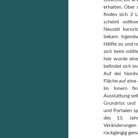
erhalten. Über 
finden sich 2 
scheint vollk
Neuzeit baroc
bekam. Irgendw
Hälfte zu und r
sich beim mittl
hier wurde ein
befindet sich i
Auf der Nords
Fläche auf eine
Im Innern fin
Ausstattung selb
Grundriss und
und Portalen sp
des 13. Jahr
Veränderungen 
rückgängig gem