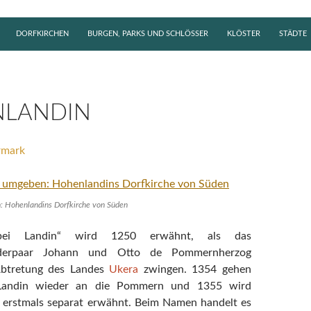
DORFKIRCHEN
BURGEN, PARKS UND SCHLÖSSER
KLÖSTER
STÄDTE
LANDIN
rmark
: Hohenlandins Dorfkirche von Süden
bei Landin“ wird 1250 erwähnt, als das
üderpaar Johann und Otto de Pommernherzog
Abtretung des Landes
Ukera
zwingen. 1354 gehen
 Landin wieder an die Pommern und 1355 wird
erstmals separat erwähnt. Beim Namen handelt es