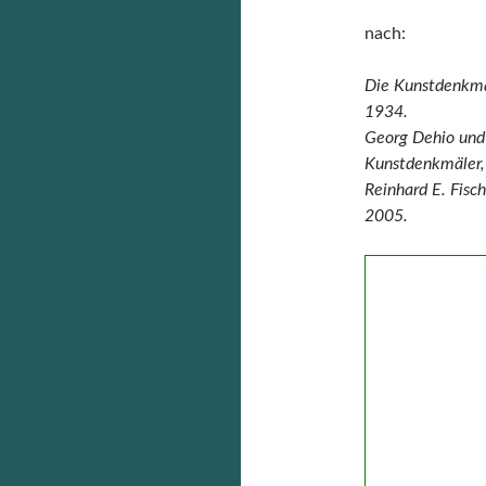
nach:
Die Kunstdenkmäl
1934.
Georg Dehio und
Kunstdenkmäler,
Reinhard E. Fisc
2005.