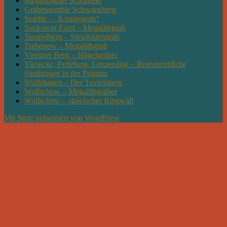
Megalithgrab Schönfeld
Grabensemble Schwaneberg
Seddin – „Königsgrab“
Suckower Forst – Megalithgrab
Tempelberg – Steinkistengrab
Trebenow – Megalithgrab
Vieritzer Berg – Hügelgräber
Viesecke, Perleberg, Lenzersilge – Bronzezeitliche
Siedlungen in der Prignitz
Wolfshagen – Der Teufelsberg
Wollschow – Megalithgräber
Wollschow – slawischer Ringwall
Mit Stolz präsentiert von WordPress