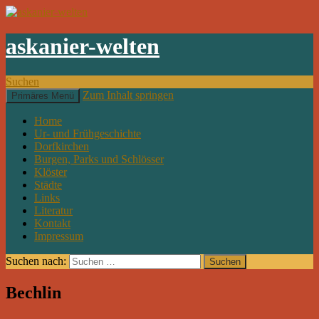
askanier-welten
Suchen
Zum Inhalt springen
Primäres Menü
Home
Ur- und Frühgeschichte
Dorfkirchen
Burgen, Parks und Schlösser
Klöster
Städte
Links
Literatur
Kontakt
Impressum
Suchen nach:
Bechlin