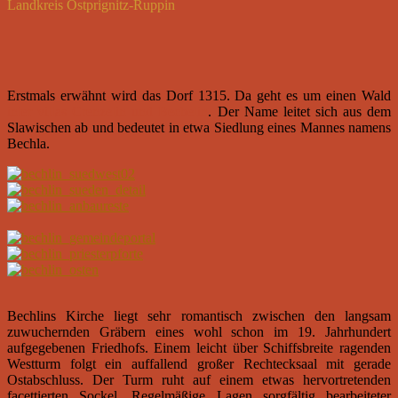
Landkreis Ostprignitz-Ruppin
Erstmals erwähnt wird das Dorf 1315. Da geht es um einen Wald
inter villas Crenzelin und Bechelin
. Der Name leitet sich aus dem
Slawischen ab und bedeutet in etwa Siedlung eines Mannes namens
Bechla.
Bechlins Kirche liegt sehr romantisch zwischen den langsam
zuwuchernden Gräbern eines wohl schon im 19. Jahrhundert
aufgegebenen Friedhofs. Einem leicht über Schiffsbreite ragenden
Westturm folgt ein auffallend großer Rechtecksaal mit gerade
Ostabschluss. Der Turm ruht auf einem etwas hervortretenden
facettierten Sockel. Regelmäßige Lagen sorgfältig bearbeiteter