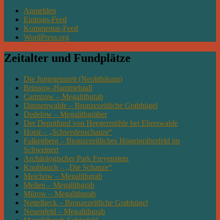
Anmelden
Eintrags-Feed
Kommentar-Feed
WordPress.org
Zeitalter und Fundplätze
Die Jungsteinzeit (Neolithikum)
Brüssow-Hammelstall
Carmzow – Megalithgrab
Dannenwalde – Bronzezeitliche Grabhügel
Dedelow – Megalithgräber
Der Depotfund von Heegermühle bei Eberswalde
Horst – „Schwedenschanze“
Falkenberg – Bronzezeitliches Hügelgräberfeld im
Schweinert
Archäologischer Park Freyenstein
Knoblauch – „Die Schanze“
Meichow – Megalithgrab
Mellen – Megalithgrab
Mürow – Megalithgrab
Nettelbeck – Bronzezeitliche Grabhügel
Neuenfeld – Megalithgrab