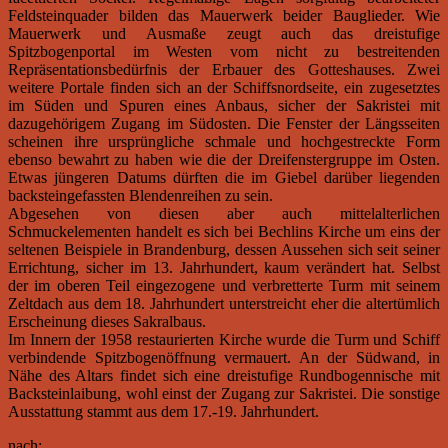
Feldsteinquader bilden das Mauerwerk beider Bauglieder. Wie
Mauerwerk und Ausmaße zeugt auch das dreistufige
Spitzbogenportal im Westen vom nicht zu bestreitenden
Repräsentationsbedürfnis der Erbauer des Gotteshauses. Zwei
weitere Portale finden sich an der Schiffsnordseite, ein zugesetztes
im Süden und Spuren eines Anbaus, sicher der Sakristei mit
dazugehörigem Zugang im Südosten. Die Fenster der Längsseiten
scheinen ihre ursprüngliche schmale und hochgestreckte Form
ebenso bewahrt zu haben wie die der Dreifenstergruppe im Osten.
Etwas jüngeren Datums dürften die im Giebel darüber liegenden
backsteingefassten Blendenreihen zu sein.
Abgesehen von diesen aber auch mittelalterlichen
Schmuckelementen handelt es sich bei Bechlins Kirche um eins der
seltenen Beispiele in Brandenburg, dessen Aussehen sich seit seiner
Errichtung, sicher im 13. Jahrhundert, kaum verändert hat. Selbst
der im oberen Teil eingezogene und verbretterte Turm mit seinem
Zeltdach aus dem 18. Jahrhundert unterstreicht eher die altertümlich
Erscheinung dieses Sakralbaus.
Im Innern der 1958 restaurierten Kirche wurde die Turm und Schiff
verbindende Spitzbogenöffnung vermauert. An der Südwand, in
Nähe des Altars findet sich eine dreistufige Rundbogennische mit
Backsteinlaibung, wohl einst der Zugang zur Sakristei. Die sonstige
Ausstattung stammt aus dem 17.-19. Jahrhundert.
nach: