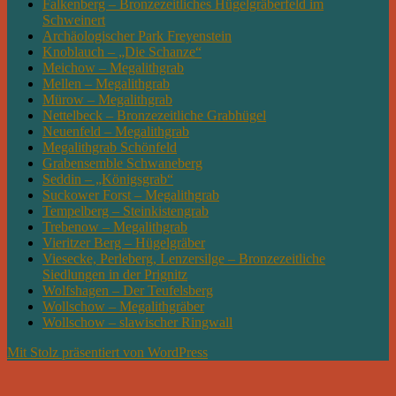
Falkenberg – Bronzezeitliches Hügelgräberfeld im
Schweinert
Archäologischer Park Freyenstein
Knoblauch – „Die Schanze“
Meichow – Megalithgrab
Mellen – Megalithgrab
Mürow – Megalithgrab
Nettelbeck – Bronzezeitliche Grabhügel
Neuenfeld – Megalithgrab
Megalithgrab Schönfeld
Grabensemble Schwaneberg
Seddin – „Königsgrab“
Suckower Forst – Megalithgrab
Tempelberg – Steinkistengrab
Trebenow – Megalithgrab
Vieritzer Berg – Hügelgräber
Viesecke, Perleberg, Lenzersilge – Bronzezeitliche
Siedlungen in der Prignitz
Wolfshagen – Der Teufelsberg
Wollschow – Megalithgräber
Wollschow – slawischer Ringwall
Mit Stolz präsentiert von WordPress