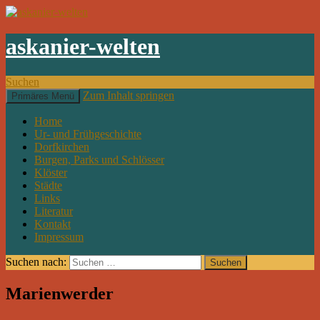
askanier-welten
Suchen
Zum Inhalt springen
Primäres Menü
Home
Ur- und Frühgeschichte
Dorfkirchen
Burgen, Parks und Schlösser
Klöster
Städte
Links
Literatur
Kontakt
Impressum
Suchen nach:
Marienwerder