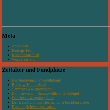
Meta
Anmelden
Eintrags-Feed
Kommentar-Feed
WordPress.org
Zeitalter und Fundplätze
Die Jungsteinzeit (Neolithikum)
Brüssow-Hammelstall
Carmzow – Megalithgrab
Dannenwalde – Bronzezeitliche Grabhügel
Dedelow – Megalithgräber
Der Depotfund von Heegermühle bei Eberswalde
Horst – „Schwedenschanze“