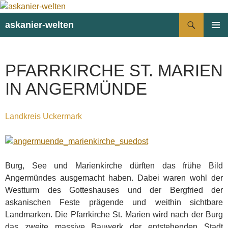
Suchen
askanier-welten
ZUM
PRIMÄR
INHALT
MENÜ
SPRINGEN
PFARRKIRCHE ST. MARIEN
IN ANGERMÜNDE
Landkreis Uckermark
Burg, See und Marienkirche dürften das frühe Bild
Angermündes ausgemacht haben. Dabei waren wohl der
Westturm des Gotteshauses und der Bergfried der
askanischen Feste prägende und weithin sichtbare
Landmarken. Die Pfarrkirche St. Marien wird nach der Burg
das zweite massive Bauwerk der entstehenden Stadt