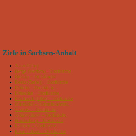
Ziele in Sachsen-Anhalt
Aken (Elbe)
Berge (Werben) – Dorfkirche
Beuster – Stiftskirche
Deetz (Zerbst) – Dorfkirche
Dobritz – Dorfkirche
Drüsedau – Dorfkirche
Fischbeck (Elbe) – Dorfkirche
Glienicke – Heimchensteine
Grabow – Dorfkirche
Großwulkow – Dorfkirche
Hindenburg – Dorfkirche
Kamern – Dorfkirche
Klein Lübars – Dorfkirche