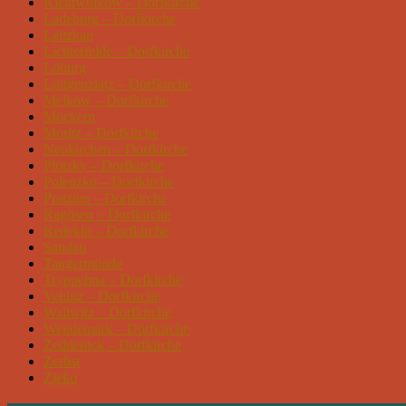
Kleinwulkow – Dorfkirche
Ladeburg – Dorfkirche
Leitzkau
Lichterfelde – Dorfkirche
Loburg
Lüttgenziatz – Dorfkirche
Melkow – Dorfkirche
Möckern
Moritz – Dorfkirche
Neukirchen – Dorfkirche
Plötzky – Dorfkirche
Polenzko – Dorfkirche
Pretzien – Dorfkirche
Ragösen – Dorfkirche
Redekin – Dorfkirche
Sandau
Tangermünde
Tryppehna – Dorfkirche
Vehlitz – Dorfkirche
Wallwitz – Dorfkirche
Wendemark – Dorfkirche
Zeddenick – Dorfkirche
Zerbst
Zieko