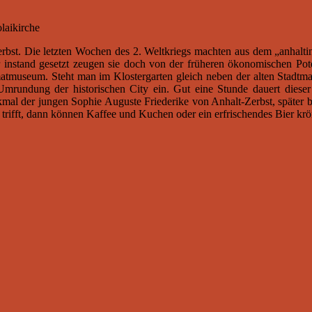
laikirche
 Zerbst. Die letzten Wochen des 2. Weltkriegs machten aus dem „anhalt
 instand gesetzt zeugen sie doch von der früheren ökonomischen Poten
museum. Steht man im Klostergarten gleich neben der alten Stadtmauer
ur Umrundung der historischen City ein. Gut eine Stunde dauert dies
kmal der jungen
Sophie Auguste Friederike von Anhalt-Zerbst, später be
ifft, dann können Kaffee und Kuchen oder ein erfrischendes Bier krö