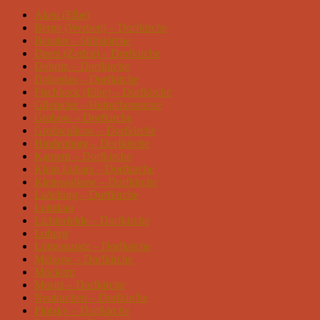
Aken (Elbe)
Berge (Werben) – Dorfkirche
Beuster – Stiftskirche
Deetz (Zerbst) – Dorfkirche
Dobritz – Dorfkirche
Drüsedau – Dorfkirche
Fischbeck (Elbe) – Dorfkirche
Glienicke – Heimchensteine
Grabow – Dorfkirche
Großwulkow – Dorfkirche
Hindenburg – Dorfkirche
Kamern – Dorfkirche
Klein Lübars – Dorfkirche
Kleinwulkow – Dorfkirche
Ladeburg – Dorfkirche
Leitzkau
Lichterfelde – Dorfkirche
Loburg
Lüttgenziatz – Dorfkirche
Melkow – Dorfkirche
Möckern
Moritz – Dorfkirche
Neukirchen – Dorfkirche
Plötzky – Dorfkirche