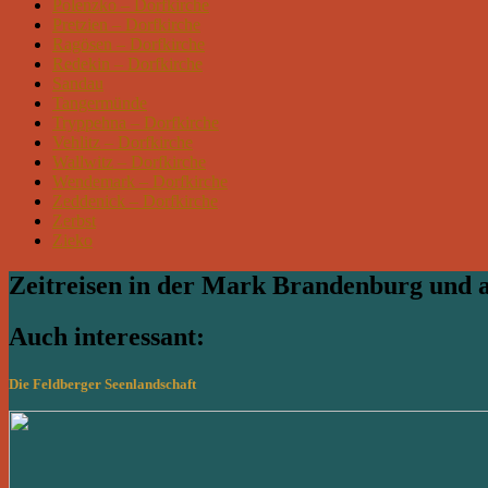
Polenzko – Dorfkirche
Pretzien – Dorfkirche
Ragösen – Dorfkirche
Redekin – Dorfkirche
Sandau
Tangermünde
Tryppehna – Dorfkirche
Vehlitz – Dorfkirche
Wallwitz – Dorfkirche
Wendemark – Dorfkirche
Zeddenick – Dorfkirche
Zerbst
Zieko
Zeitreisen in der Mark Brandenburg und
Auch interessant:
Die Feldberger Seenlandschaft