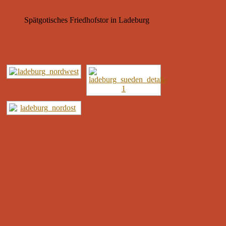
Spätgotisches Friedhofstor in Ladeburg