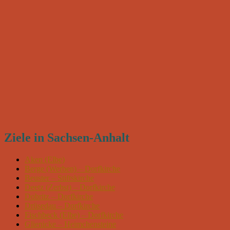
Ziele in Sachsen-Anhalt
Aken (Elbe)
Berge (Werben) – Dorfkirche
Beuster – Stiftskirche
Deetz (Zerbst) – Dorfkirche
Dobritz – Dorfkirche
Drüsedau – Dorfkirche
Fischbeck (Elbe) – Dorfkirche
Glienicke – Heimchensteine