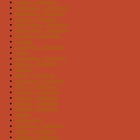
Grabow – Dorfkirche
Großwulkow – Dorfkirche
Hindenburg – Dorfkirche
Kamern – Dorfkirche
Klein Lübars – Dorfkirche
Kleinwulkow – Dorfkirche
Ladeburg – Dorfkirche
Leitzkau
Lichterfelde – Dorfkirche
Loburg
Lüttgenziatz – Dorfkirche
Melkow – Dorfkirche
Möckern
Moritz – Dorfkirche
Neukirchen – Dorfkirche
Plötzky – Dorfkirche
Polenzko – Dorfkirche
Pretzien – Dorfkirche
Ragösen – Dorfkirche
Redekin – Dorfkirche
Sandau
Tangermünde
Tryppehna – Dorfkirche
Vehlitz – Dorfkirche
Wallwitz – Dorfkirche