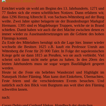
Errichtet wurde sie wohl am Beginn des 13. Jahrhunderts. 1271 und
77 finden sich die ersten schriftlichen Notizen. Dann erfahren wir,
dass 1296 Herzog Albrecht II. von Sachsen-Wittenberg auf der Burg
weilte. Zwei Jahre später belagerte sie der Brandenburger Markgraf
Hermann. 1395 sind es Magdeburger Truppen, welche sie in Brand
schießen. Damit haben wir auch die drei Mächte zwischen denen es
immer wieder zu Auseinandersetzungen um die Gebiete des hohen
Flämings kommt.
Zu Ende des Mittelalters beruhigt sich die Lage hier. Immer wieder
wechseln die Besitzer. 1625 z.B. kauft ein Professor Unruh aus
Wittenberg die Feste für 20 000 Taler. In Folge der napoleonischen
Kriege geht sie dann 1815 an Preußen, wo sie auch verbleibt. Viel
scheint sich dann nicht mehr getan zu haben. In den 20ern des
letzten Jahrhunderts muss sie sogar wegen Baufälligkeit gesperrt
werden.
Heute ist die Feste ein beliebtes Wanderziel und Highlight im
Naturpark Hoher Fläming. Man kann dort Einkehren, Übernachten,
Feste feiern und die verschiedensten Events besuchen. Und
natürlich auch den Blick vom Burgturm aus weit über den Fläming
schweifen lassen.
nach:
Georg Dehio und Gerhard Vinken, Handbuch der deutschen