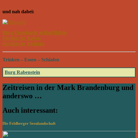
und nah dabei:
Burg Eisenhardt in Bad Belzig
Dorfkirche Raben
Dorfkirche Rädigke
Trinken – Essen – Schlafen
Burg Rabenstein
Zeitreisen in der Mark Brandenburg und
anderswo …
Auch interessant:
Die Feldberger Seenlandschaft