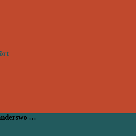
ört
 anderswo …