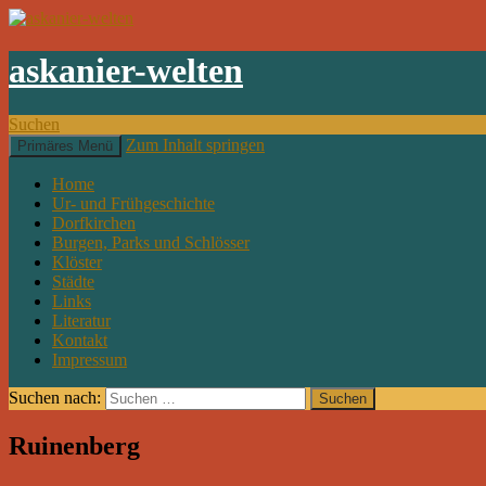
askanier-welten
Suchen
Zum Inhalt springen
Primäres Menü
Home
Ur- und Frühgeschichte
Dorfkirchen
Burgen, Parks und Schlösser
Klöster
Städte
Links
Literatur
Kontakt
Impressum
Suchen nach:
Ruinenberg