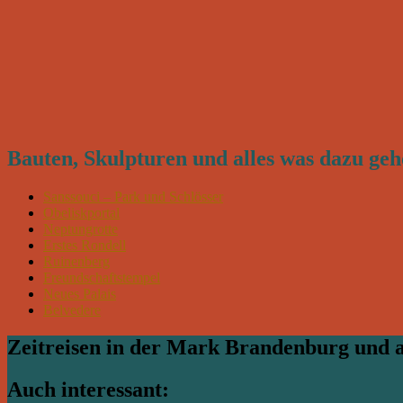
Bauten, Skulpturen und alles was dazu geh
Sanssouci – Park und Schlösser
Obeliskportal
Neptungrotte
Erstes Rondell
Ruinenberg
Freundschaftstempel
Neues Palais
Belvedere
Zeitreisen in der Mark Brandenburg und
Auch interessant: