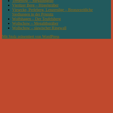
Trebenow – Megalithgrab
Vieritzer Berg – Hügelgräber
Viesecke, Perleberg, Lenzersilge – Bronzezeitliche
Siedlungen in der Prignitz
Wolfshagen – Der Teufelsberg
Wollschow – Megalithgräber
Wollschow – slawischer Ringwall
Mit Stolz präsentiert von WordPress