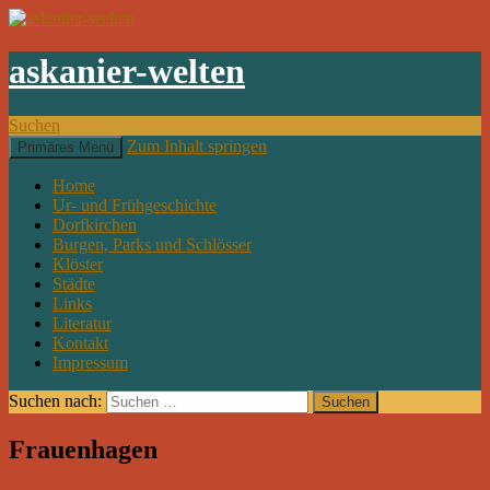
askanier-welten
Suchen
Zum Inhalt springen
Primäres Menü
Home
Ur- und Frühgeschichte
Dorfkirchen
Burgen, Parks und Schlösser
Klöster
Städte
Links
Literatur
Kontakt
Impressum
Suchen nach:
Frauenhagen