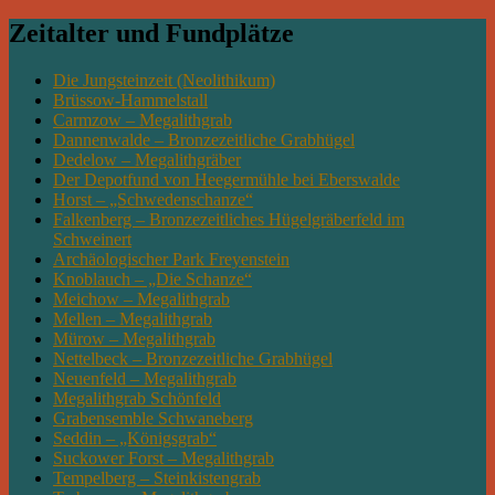
Zeitalter und Fundplätze
Die Jungsteinzeit (Neolithikum)
Brüssow-Hammelstall
Carmzow – Megalithgrab
Dannenwalde – Bronzezeitliche Grabhügel
Dedelow – Megalithgräber
Der Depotfund von Heegermühle bei Eberswalde
Horst – „Schwedenschanze“
Falkenberg – Bronzezeitliches Hügelgräberfeld im
Schweinert
Archäologischer Park Freyenstein
Knoblauch – „Die Schanze“
Meichow – Megalithgrab
Mellen – Megalithgrab
Mürow – Megalithgrab
Nettelbeck – Bronzezeitliche Grabhügel
Neuenfeld – Megalithgrab
Megalithgrab Schönfeld
Grabensemble Schwaneberg
Seddin – „Königsgrab“
Suckower Forst – Megalithgrab
Tempelberg – Steinkistengrab