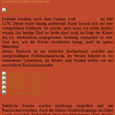
Landkreis Dahme-Spreewald
Erstmals erwähnt, noch ohne Umlaut, wird
Wustermarke
im Jahr
1376. Dieser relativ häufig auftretende Name bezieht sich auf eine
wüstgefallene Feldmark. So scheint, auch wenn wir nichts darüber
wissen, das heutige Dorf an Stelle einer wohl im Zuge der Krisen
des 14. Jahrhunderts aufgegebenen Siedlung, entstanden zu sein.
Und dies, wie die Kirche zweifelsfrei belegt, noch im späten
Mittelalter.
Dieses Bauwerk ist ein einfacher Rechtecksaal, errichtet aus
unregelmäßigem Feldsteinmauerwerk. Im Westen bekrönt es ein
verbretterter Giebelturm, im Westen und Norden treffen wir auf
neuzeitliche Backsteinanbauten.
Sämtliche Fenster wurden stichbogig vergrößert und mit
Putzfaschen versehen. Auch die frühere Dreifenstergruppe im Osten
wurde verändert. Dabei blieb allein das Mittelfenster offen. Rechts