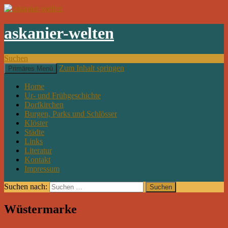
askanier-welten
Suchen
Zum Inhalt springen
Primäres Menü
Home
Ur- und Frühgeschichte
Dorfkirchen
Burgen, Parks und Schlösser
Klöster
Städte
Links
Literatur
Kontakt
Impressum
Suchen nach:
Wüstermarke