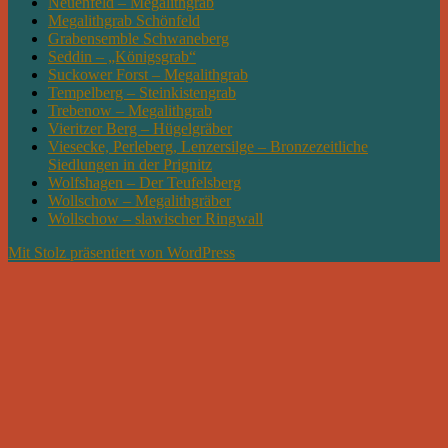
Neuenfeld – Megalithgrab
Megalithgrab Schönfeld
Grabensemble Schwaneberg
Seddin – „Königsgrab“
Suckower Forst – Megalithgrab
Tempelberg – Steinkistengrab
Trebenow – Megalithgrab
Vieritzer Berg – Hügelgräber
Viesecke, Perleberg, Lenzersilge – Bronzezeitliche
Siedlungen in der Prignitz
Wolfshagen – Der Teufelsberg
Wollschow – Megalithgräber
Wollschow – slawischer Ringwall
Mit Stolz präsentiert von WordPress