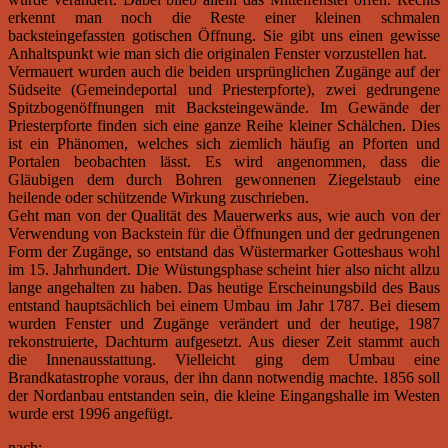
erkennt man noch die Reste einer kleinen schmalen
backsteingefassten gotischen Öffnung. Sie gibt uns einen gewisse
Anhaltspunkt wie man sich die originalen Fenster vorzustellen hat.
Vermauert wurden auch die beiden ursprünglichen Zugänge auf der
Südseite (Gemeindeportal und Priesterpforte), zwei gedrungene
Spitzbogenöffnungen mit Backsteingewände. Im Gewände der
Priesterpforte finden sich eine ganze Reihe kleiner Schälchen. Dies
ist ein Phänomen, welches sich ziemlich häufig an Pforten und
Portalen beobachten lässt. Es wird angenommen, dass die
Gläubigen dem durch Bohren gewonnenen Ziegelstaub eine
heilende oder schützende Wirkung zuschrieben.
Geht man von der Qualität des Mauerwerks aus, wie auch von der
Verwendung von Backstein für die Öffnungen und der gedrungenen
Form der Zugänge, so entstand das Wüstermarker Gotteshaus wohl
im 15. Jahrhundert. Die Wüstungsphase scheint hier also nicht allzu
lange angehalten zu haben. Das heutige Erscheinungsbild des Baus
entstand hauptsächlich bei einem Umbau im Jahr 1787. Bei diesem
wurden Fenster und Zugänge verändert und der heutige, 1987
rekonstruierte, Dachturm aufgesetzt. Aus dieser Zeit stammt auch
die Innenausstattung. Vielleicht ging dem Umbau eine
Brandkatastrophe voraus, der ihn dann notwendig machte. 1856 soll
der Nordanbau entstanden sein, die kleine Eingangshalle im Westen
wurde erst 1996 angefügt.
nach: