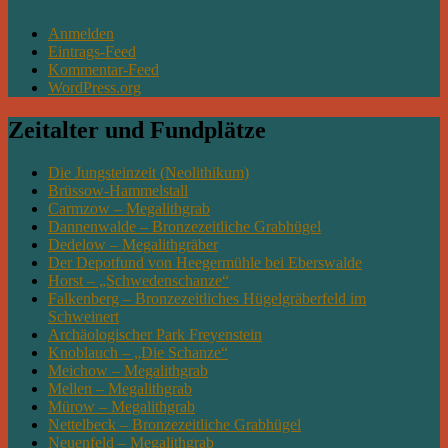
Anmelden
Eintrags-Feed
Kommentar-Feed
WordPress.org
Zeitalter und Fundplätze
Die Jungsteinzeit (Neolithikum)
Brüssow-Hammelstall
Carmzow – Megalithgrab
Dannenwalde – Bronzezeitliche Grabhügel
Dedelow – Megalithgräber
Der Depotfund von Heegermühle bei Eberswalde
Horst – „Schwedenschanze“
Falkenberg – Bronzezeitliches Hügelgräberfeld im
Schweinert
Archäologischer Park Freyenstein
Knoblauch – „Die Schanze“
Meichow – Megalithgrab
Mellen – Megalithgrab
Mürow – Megalithgrab
Nettelbeck – Bronzezeitliche Grabhügel
Neuenfeld – Megalithgrab