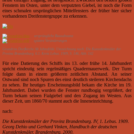
Fenstern im Osten, unter dem verputzten Giebel, ist noch die Form
eines schmalen ursprünglichen Mittelfensters der früher hier sicher
vorhandenen Dreifenstergruppe zu erkennen.
ursprüngliche Bausubstanz
spätere Veränderungen
Grundriss Dorfkirche Alt Jahnsfelde. Umzeichnung nach: Die Kunstdenkmäler der
Provinz Brandenburg. 6.1. Kreis Lebus. 1909, S. 146, Abb. 142
Für eine Datierung des Schiffs ins 13. oder frühe 14. Jahrhundert
spricht eindeutig sein regelmäßiges Quadermauerwerk. Der Turm
folgte dann in einem größeren zeitlichen Abstand. An seiner
Ostwand sind noch Spuren des einst deutlich steileren Kirchendachs
zu sehen. Ihr heutiges Erscheinungsbild bekam die Kirche im 19.
Jahrhundert. Dabei wurden die Fenster rundbogig vergrößert, der
Turm bekam seinen Fialgiebel und den Zugang im Westen. Aus
dieser Zeit, um 1860/70 stammt auch die Inneneinrichtung.
nach:
Die Kunstdenkmäler der Provinz Brandenburg. IV, 1. Lebus. 1909.
Georg Dehio und Gerhard Vinken, Handbuch der deutschen
Kunstdenkmäler, Brandenburg. 2000.