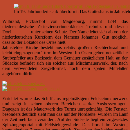
Im 19. Jahrhundert stark überformt: Das Gotteshaus in Jahnsfel
Wilbrand, Erzbischof von Magdeburg, nimmt 1244 das
niederschlesische Zisterzienserinnenkloster Trebnitz und dessen
Dorf
Jansvelde
unter seinen Schutz. Der Name leitet sich ab von der
niederdeutschen Kurzform des Namens Johannes. Gut möglich,
dass so der Lokator des Ortes hieß.
Jahnsfeldes Kirche besteht aus relativ großem Rechtecksaal und
leicht eingezogenem Turm im Westen. Im Osten geben neuzeitliche
Strebepfeiler aus Backstein dem Gemäuer zusätzlichen Halt, an der
Südecke befindet sich ein solcher aus Mischmauerwerk, der, nach
dem verwendeten Ziegelformat, noch dem späten Mittelalter
angehören dürfte.
Errichtet wurde das Schiff aus regelmäßigem Feldsteinmauerwerk
und zeigt in seinen oberen Bereichen starke Ausbesserungen.
Dagegen ist das Mauerwerk des Turms unregelmäßig. Die Fenster,
besonders deutlich sieht man das auf der Nordseite, wurden im Lauf
der Zeit mehrfach verändert. Auf der Südseite liegt ein zugesetztes
Spitzbogenportal mit Feldsteingewände. Das Portal im Westen,
heute einziger Zugang, ist neogotisch. Zwischen den beiden großen