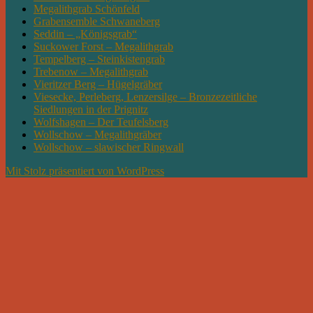
Megalithgrab Schönfeld
Grabensemble Schwaneberg
Seddin – „Königsgrab“
Suckower Forst – Megalithgrab
Tempelberg – Steinkistengrab
Trebenow – Megalithgrab
Vieritzer Berg – Hügelgräber
Viesecke, Perleberg, Lenzersilge – Bronzezeitliche
Siedlungen in der Prignitz
Wolfshagen – Der Teufelsberg
Wollschow – Megalithgräber
Wollschow – slawischer Ringwall
Mit Stolz präsentiert von WordPress