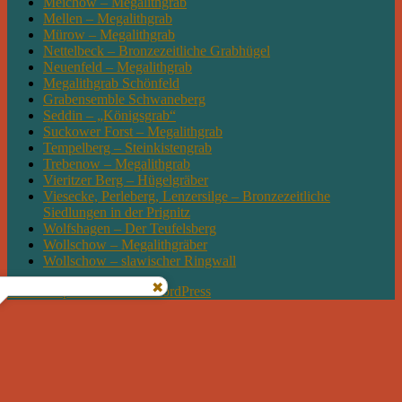
Meichow – Megalithgrab
Mellen – Megalithgrab
Mürow – Megalithgrab
Nettelbeck – Bronzezeitliche Grabhügel
Neuenfeld – Megalithgrab
Megalithgrab Schönfeld
Grabensemble Schwaneberg
Seddin – „Königsgrab“
Suckower Forst – Megalithgrab
Tempelberg – Steinkistengrab
Trebenow – Megalithgrab
Vieritzer Berg – Hügelgräber
Viesecke, Perleberg, Lenzersilge – Bronzezeitliche
Siedlungen in der Prignitz
Wolfshagen – Der Teufelsberg
Wollschow – Megalithgräber
Wollschow – slawischer Ringwall
Mit Stolz präsentiert von WordPress