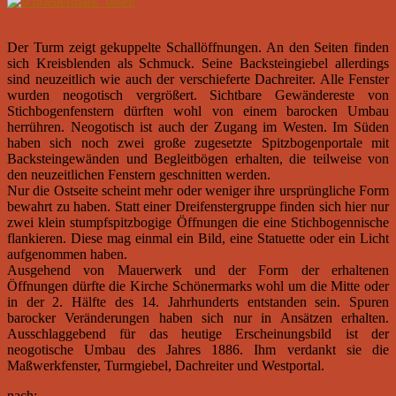
Der Turm zeigt gekuppelte Schallöffnungen. An den Seiten finden
sich Kreisblenden als Schmuck. Seine Backsteingiebel allerdings
sind neuzeitlich wie auch der verschieferte Dachreiter. Alle Fenster
wurden neogotisch vergrößert. Sichtbare Gewändereste von
Stichbogenfenstern dürften wohl von einem barocken Umbau
herrühren. Neogotisch ist auch der Zugang im Westen. Im Süden
haben sich noch zwei große zugesetzte Spitzbogenportale mit
Backsteingewänden und Begleitbögen erhalten, die teilweise von
den neuzeitlichen Fenstern geschnitten werden.
Nur die Ostseite scheint mehr oder weniger ihre ursprüngliche Form
bewahrt zu haben. Statt einer Dreifenstergruppe finden sich hier nur
zwei klein stumpfspitzbogige Öffnungen die eine Stichbogennische
flankieren. Diese mag einmal ein Bild, eine Statuette oder ein Licht
aufgenommen haben.
Ausgehend von Mauerwerk und der Form der erhaltenen
Öffnungen dürfte die Kirche Schönermarks wohl um die Mitte oder
in der 2. Hälfte des 14. Jahrhunderts entstanden sein. Spuren
barocker Veränderungen haben sich nur in Ansätzen erhalten.
Ausschlaggebend für das heutige Erscheinungsbild ist der
neogotische Umbau des Jahres 1886. Ihm verdankt sie die
Maßwerkfenster, Turmgiebel, Dachreiter und Westportal.
nach: