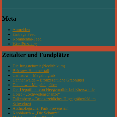
Meta
Anmelden
Eintrags-Feed
Kommentar-Feed
WordPress.org
Zeitalter und Fundplätze
Die Jungsteinzeit (Neolithikum)
Brüssow-Hammelstall
Carmzow – Megalithgrab
Dannenwalde – Bronzezeitliche Grabhügel
Dedelow – Megalithgräber
Der Depotfund von Heegermühle bei Eberswalde
Horst – „Schwedenschanze“
Falkenberg – Bronzezeitliches Hügelgräberfeld im
Schweinert
Archäologischer Park Freyenstein
Knoblauch – „Die Schanze“