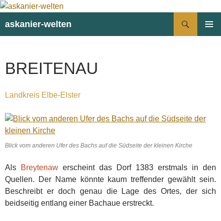
Suchen
askanier-welten
ZUM
PRIMÄR
INHALT
MENÜ
SPRINGEN
BREITENAU
Landkreis Elbe-Elster
Blick vom anderen Ufer des Bachs auf die Südseite der kleinen Kirche
Als
Breytenaw
erscheint das Dorf 1383 erstmals in den
Quellen. Der Name könnte kaum treffender gewählt sein.
Beschreibt er doch genau die Lage des Ortes, der sich
beidseitig entlang einer Bachaue erstreckt.