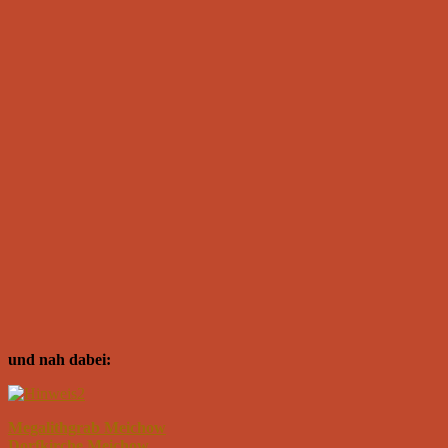
und nah dabei:
Megalithgrab Meichow
Dorfkirche Meichow