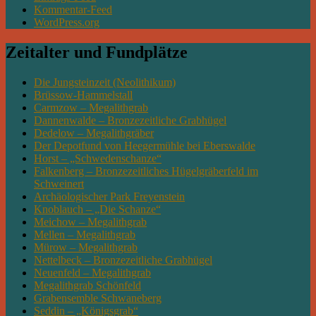
Kommentar-Feed
WordPress.org
Zeitalter und Fundplätze
Die Jungsteinzeit (Neolithikum)
Brüssow-Hammelstall
Carmzow – Megalithgrab
Dannenwalde – Bronzezeitliche Grabhügel
Dedelow – Megalithgräber
Der Depotfund von Heegermühle bei Eberswalde
Horst – „Schwedenschanze“
Falkenberg – Bronzezeitliches Hügelgräberfeld im
Schweinert
Archäologischer Park Freyenstein
Knoblauch – „Die Schanze“
Meichow – Megalithgrab
Mellen – Megalithgrab
Mürow – Megalithgrab
Nettelbeck – Bronzezeitliche Grabhügel
Neuenfeld – Megalithgrab
Megalithgrab Schönfeld
Grabensemble Schwaneberg
Seddin – „Königsgrab“