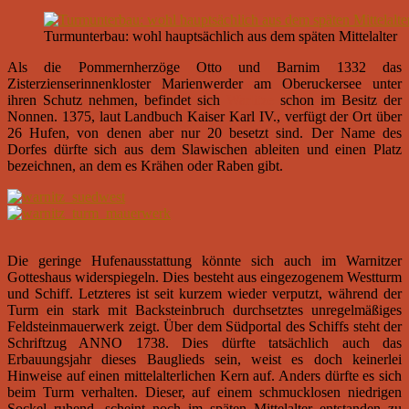
Turmunterbau: wohl hauptsächlich aus dem späten Mittelalter
Als die Pommernherzöge Otto und Barnim 1332 das
Zisterzienserinnenkloster Marienwerder am Oberuckersee unter
ihren Schutz nehmen, befindet sich
Warlitze
schon im Besitz der
Nonnen. 1375, laut Landbuch Kaiser Karl IV., verfügt der Ort über
26 Hufen, von denen aber nur 20 besetzt sind. Der Name des
Dorfes dürfte sich aus dem Slawischen ableiten und einen Platz
bezeichnen, an dem es Krähen oder Raben gibt.
Die geringe Hufenausstattung könnte sich auch im Warnitzer
Gotteshaus widerspiegeln. Dies besteht aus eingezogenem Westturm
und Schiff. Letzteres ist seit kurzem wieder verputzt, während der
Turm ein stark mit Backsteinbruch durchsetztes unregelmäßiges
Feldsteinmauerwerk zeigt. Über dem Südportal des Schiffs steht der
Schriftzug ANNO 1738. Dies dürfte tatsächlich auch das
Erbauungsjahr dieses Bauglieds sein, weist es doch keinerlei
Hinweise auf einen mittelalterlichen Kern auf. Anders dürfte es sich
beim Turm verhalten. Dieser, auf einem schmucklosen niedrigen
Sockel ruhend, scheint noch im späten Mittelalter entstanden zu