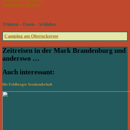
Dorfkirche Melzow
Trinken – Essen – Schlafen
Camping am Oberuckersee
Zeitreisen in der Mark Brandenburg und
anderswo …
Auch interessant:
Die Feldberger Seenlandschaft