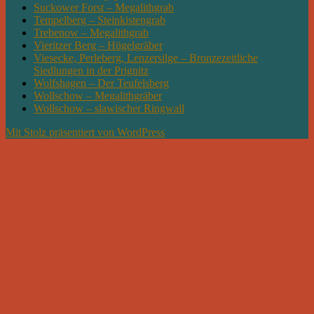
Suckower Forst – Megalithgrab
Tempelberg – Steinkistengrab
Trebenow – Megalithgrab
Vieritzer Berg – Hügelgräber
Viesecke, Perleberg, Lenzersilge – Bronzezeitliche
Siedlungen in der Prignitz
Wolfshagen – Der Teufelsberg
Wollschow – Megalithgräber
Wollschow – slawischer Ringwall
Mit Stolz präsentiert von WordPress