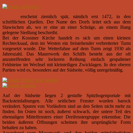
Kossyn
erscheint ziemlich spät, nämlich erst 1472, in den
schriftlichen Quellen. Der Name des Dorfs leitet sich aus dem
Slawischen ab, wo er eine an einer Schräge, an einem Hang
gelegene Siedlung beschreibt.
Bei der Kossiner Kirche handelt es sich um einen kleinen
Rechtecksaal, dem im Westen ein freistehender verbretterter Turm
vorgesetzt wurde. Die Wetterfahne auf dem Turm zeigt 1930 als
Jahreszahl. Das Mauerwerk des Schiffs besteht aus der oft
anzutreffenden sehr lockeren Reihung einfach gespaltener
Feldsteine im Wechsel mit kleinteiligen Zwicklagen. In den oberen
Partien wird es, besonders auf der Südseite, völlig unregelmäßig.
Auf der Südseite liegen 2 gestufte Spitzbogenportale mit
Backsteinlaibungen. Alle seitlichen Fenster wurden barock
verändert. Spuren von Vorläufern sind an den Seiten nicht mehr zu
finden. Im Osten ist noch, äußerst schwach, der untere Teil des
ehemaligen Mittelfensters einer Dreifenstergruppe erkennbar. Die
beiden äußeren Öffnungen scheinen ihre ursprüngliche Form
behalten zu haben.
Ausgehend vom Mauerwerk und den beiden mittelalterlichen