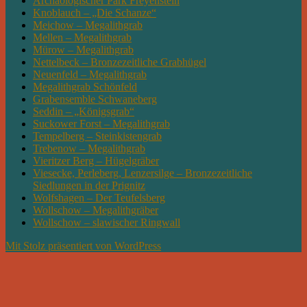
Archäologischer Park Freyenstein
Knoblauch – „Die Schanze“
Meichow – Megalithgrab
Mellen – Megalithgrab
Mürow – Megalithgrab
Nettelbeck – Bronzezeitliche Grabhügel
Neuenfeld – Megalithgrab
Megalithgrab Schönfeld
Grabensemble Schwaneberg
Seddin – „Königsgrab“
Suckower Forst – Megalithgrab
Tempelberg – Steinkistengrab
Trebenow – Megalithgrab
Vieritzer Berg – Hügelgräber
Viesecke, Perleberg, Lenzersilge – Bronzezeitliche
Siedlungen in der Prignitz
Wolfshagen – Der Teufelsberg
Wollschow – Megalithgräber
Wollschow – slawischer Ringwall
Mit Stolz präsentiert von WordPress