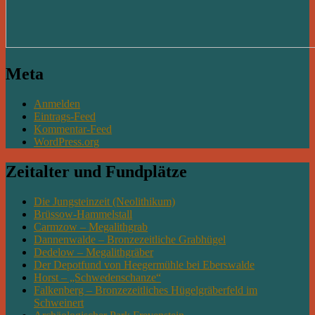
Meta
Anmelden
Eintrags-Feed
Kommentar-Feed
WordPress.org
Zeitalter und Fundplätze
Die Jungsteinzeit (Neolithikum)
Brüssow-Hammelstall
Carmzow – Megalithgrab
Dannenwalde – Bronzezeitliche Grabhügel
Dedelow – Megalithgräber
Der Depotfund von Heegermühle bei Eberswalde
Horst – „Schwedenschanze“
Falkenberg – Bronzezeitliches Hügelgräberfeld im
Schweinert