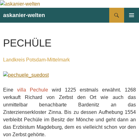
Suchen
askanier-welten
ZUM
PRIMÄR
INHALT
MENÜ
SPRINGEN
PECHÜLE
Landkreis Potsdam-Mittelmark
Eine
villa Pechule
wird 1225 erstmals erwähnt. 1268
verkauft Richard von Zerbst den Ort wie auch das
unmittelbar benachbarte Bardenitz an das
Zisterzienserkloster Zinna. Bis zu dessen Aufhebung 1554
verbleibt Pechüle im Besitz der Mönche und geht dann an
das Erzbistum Magdeburg, dem es vielleicht schon vor den
von Zerbst gehörte.