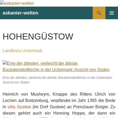
Suchen
askanier-welten
ZUM
PRIMÄR
INHALT
MENÜ
SPRINGEN
HOHENGÜSTOW
Landkreis Uckermark
Eine der ältesten, vielleicht die älteste, Backsteindorfkirche in der Uckermark:
Ansicht von Süden
Heinrich von Musheym, Knappe des Ritters Ulrich von
Lochen auf Boitzenburg, verpfändet im Jahr 1365 die Bede
in
villa Gustow
(im Dorf Gustow) an Prenzlauer Bürger. Zu
diesen gehört auch ein Henning Hoppe, der dann ein