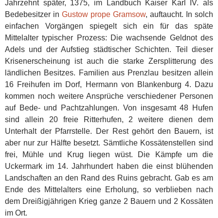
Jahrzehnt später, 1375, im Landbuch Kaiser Karl IV. als
Bedebesitzer in
Gustow prope Gramsow
, auftaucht. In solch
einfachen Vorgängen spiegelt sich ein für das späte
Mittelalter typischer Prozess: Die wachsende Geldnot des
Adels und der Aufstieg städtischer Schichten. Teil dieser
Krisenerscheinung ist auch die starke Zersplitterung des
ländlichen Besitzes. Familien aus Prenzlau besitzen allein
16 Freihufen im Dorf, Hermann von Blankenburg 4. Dazu
kommen noch weitere Ansprüche verschiedener Personen
auf Bede- und Pachtzahlungen. Von insgesamt 48 Hufen
sind allein 20 freie Ritterhufen, 2 weitere dienen dem
Unterhalt der Pfarrstelle. Der Rest gehört den Bauern, ist
aber nur zur Hälfte besetzt. Sämtliche Kossätenstellen sind
frei, Mühle und Krug liegen wüst. Die Kämpfe um die
Uckermark im 14. Jahrhundert haben die einst blühenden
Landschaften an den Rand des Ruins gebracht. Gab es am
Ende des Mittelalters eine Erholung, so verblieben nach
dem Dreißigjährigen Krieg ganze 2 Bauern und 2 Kossäten
im Ort.