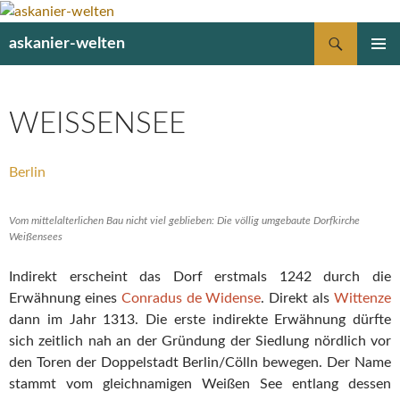
Suchen
askanier-welten
ZUM
PRIMÄR
INHALT
MENÜ
SPRINGEN
WEISSENSEE
Berlin
Vom mittelalterlichen Bau nicht viel geblieben: Die völlig umgebaute Dorfkirche
Weißensees
Indirekt erscheint das Dorf erstmals 1242 durch die
Erwähnung eines
Conradus de Widense
. Direkt als
Wittenze
dann im Jahr 1313. Die erste indirekte Erwähnung dürfte
sich zeitlich nah an der Gründung der Siedlung nördlich vor
den Toren der Doppelstadt Berlin/Cölln bewegen. Der Name
stammt vom gleichnamigen Weißen See entlang dessen