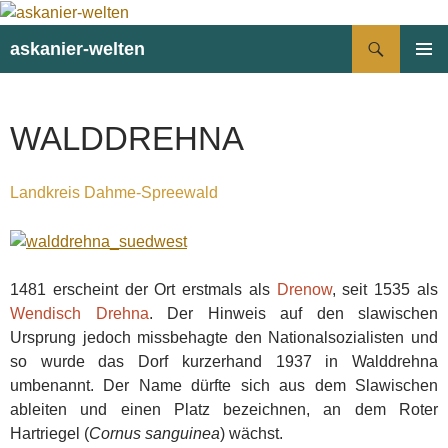
Suchen
askanier-welten
ZUM
PRIMÄR
INHALT
MENÜ
SPRINGEN
WALDDREHNA
Landkreis Dahme-Spreewald
1481 erscheint der Ort erstmals als
Drenow
, seit 1535 als
Wendisch Drehna
. Der Hinweis auf den slawischen
Ursprung jedoch missbehagte den Nationalsozialisten und
so wurde das Dorf kurzerhand 1937 in Walddrehna
umbenannt. Der Name dürfte sich aus dem Slawischen
ableiten und einen Platz bezeichnen, an dem Roter
Hartriegel (
Cornus sanguinea
) wächst.