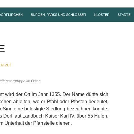
DORFKIRCHEN
BURGEN, PARKS UND SCHLÖSSER
KLÖSTER
STÄDTE
E
havel
reifenstergruppe im Osten
t wird der Ort im Jahr 1355. Der Name dürfte sich
chen ableiten, wo er Pfahl oder Pfosten bedeutet,
 Sinn eine befestigte Siedlung bezeichnen könnte.
s Dorf laut Landbuch Kaiser Karl IV. über 55 Hufen,
 Unterhalt der Pfarrstelle dienen.