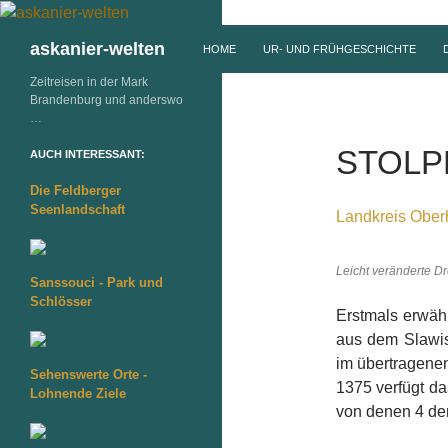
ZUM INHALT SPRINGEN
Suchen
askanier-welten
HOME
UR- UND FRÜHGESCHICHTE
Zeitreisen in der Mark
Brandenburg und anderswo
…
STOLP
AUCH INTERESSANT:
Die Feldberger
Seenlandschaft
Landkreis Ober
Leicht veränderte D
Sanssouci - Park und
Schlösser
Erstmals erwähn
aus dem Slawis
im übertragenen
Sehenswerte Orte -
1375 verfügt da
Lohnende Ziele
von denen 4 dem