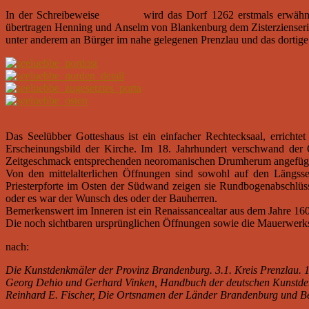
In der Schreibeweise
Selubbe
wird das Dorf 1262 erstmals erwähn
übertragen Henning und Anselm von Blankenburg dem Zisterzienseri
unter anderem an Bürger im nahe gelegenen Prenzlau und das dortige 
Das Seelübber Gotteshaus ist ein einfacher Rechtecksaal, errich
Erscheinungsbild der Kirche. Im 18. Jahrhundert verschwand de
Zeitgeschmack entsprechenden neoromanischen Drumherum angefüg
Von den mittelalterlichen Öffnungen sind sowohl auf den Längssei
Priesterpforte im Osten der Südwand zeigen sie Rundbogenabschlüss
oder es war der Wunsch des oder der Bauherren.
Bemerkenswert im Inneren ist ein Renaissancealtar aus dem Jahre 16
Die noch sichtbaren ursprünglichen Öffnungen sowie die Mauerwerks
nach:
Die Kunstdenkmäler der Provinz Brandenburg. 3.1. Kreis Prenzlau. 
Georg Dehio und Gerhard Vinken, Handbuch der deutschen Kunstde
Reinhard E. Fischer, Die Ortsnamen der Länder Brandenburg und Be