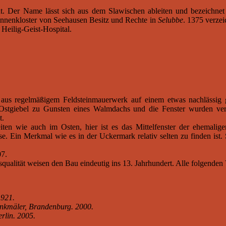
t. Der Name lässt sich aus dem Slawischen ableiten und bezeichne
nnenkloster von Seehausen Besitz und Rechte in
Selubbe
. 1375 verze
Heilig-Geist-Hospital.
tet aus regelmäßigem Feldsteinmauerwerk auf einem etwas nachlässig
r Ostgiebel zu Gunsten eines Walmdachs und die Fenster wurden ve
t.
ten wie auch im Osten, hier ist es das Mittelfenster der ehemalig
e. Ein Merkmal wie es in der Uckermark relativ selten zu finden ist.
07.
qualität weisen den Bau eindeutig ins 13. Jahrhundert. Alle folgend
1921.
nkmäler, Brandenburg. 2000.
rlin. 2005.