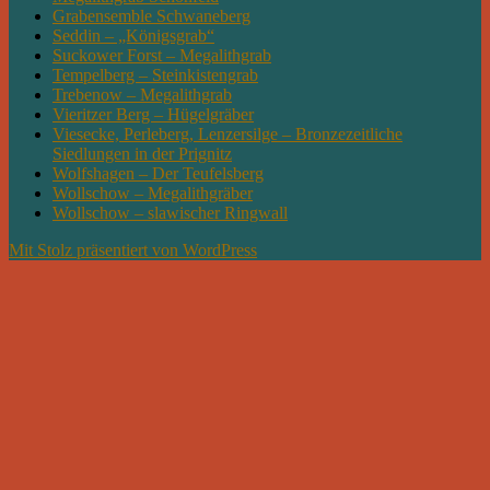
Grabensemble Schwaneberg
Seddin – „Königsgrab“
Suckower Forst – Megalithgrab
Tempelberg – Steinkistengrab
Trebenow – Megalithgrab
Vieritzer Berg – Hügelgräber
Viesecke, Perleberg, Lenzersilge – Bronzezeitliche
Siedlungen in der Prignitz
Wolfshagen – Der Teufelsberg
Wollschow – Megalithgräber
Wollschow – slawischer Ringwall
Mit Stolz präsentiert von WordPress