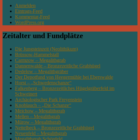
Anmelden
Eintrags-Feed
Kommentar-Feed
WordPress.org
Zeitalter und Fundplätze
Die Jungsteinzeit (Neolithikum)
Brüssow-Hammelstall
Carmzow – Megalithgrab
Dannenwalde – Bronzezeitliche Grabhügel
Dedelow – Megalithgräber
Der Depotfund von Heegermühle bei Eberswalde
Horst – „Schwedenschanze“
Falkenberg – Bronzezeitliches Hügelgräberfeld im
Schweinert
Archäologischer Park Freyenstein
Knoblauch – „Die Schanze“
Meichow – Megalithgrab
Mellen – Megalithgrab
Mürow – Megalithgrab
Nettelbeck – Bronzezeitliche Grabhügel
Neuenfeld – Megalithgrab
Megalithgrab Schönfeld