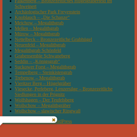
Falkenberg – Bronzezeitliches Hügelgräberfeld im
Schweinert
Archäologischer Park Freyenstein
Knoblauch – „Die Schanze“
Meichow – Megalithgrab
Mellen – Megalithgrab
Mürow – Megalithgrab
Nettelbeck – Bronzezeitliche Grabhügel
Neuenfeld – Megalithgrab
Megalithgrab Schönfeld
Grabensemble Schwaneberg
Seddin – „Königsgrab“
Suckower Forst – Megalithgrab
Tempelberg – Steinkistengrab
Trebenow – Megalithgrab
Vieritzer Berg – Hügelgräber
Viesecke, Perleberg, Lenzersilge – Bronzezeitliche
Siedlungen in der Prignitz
Wolfshagen – Der Teufelsberg
Wollschow – Megalithgräber
Wollschow – slawischer Ringwall
Mit Stolz präsentiert von WordPress