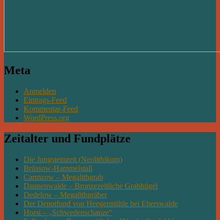
Meta
Anmelden
Eintrags-Feed
Kommentar-Feed
WordPress.org
Zeitalter und Fundplätze
Die Jungsteinzeit (Neolithikum)
Brüssow-Hammelstall
Carmzow – Megalithgrab
Dannenwalde – Bronzezeitliche Grabhügel
Dedelow – Megalithgräber
Der Depotfund von Heegermühle bei Eberswalde
Horst – „Schwedenschanze“