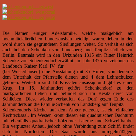
Die Namen einiger Adelsfamilie, welche maßgeblich am
hochmittelalterlichen Landesausbau beteiligt waren, leben in den
wohl durch sie gegründeten Siedlungen weiter. So verhält es sich
auch bei den Schenken von Landsberg und Teupitz südlich von
Berlin. Erstmals wird in den Urkunden 1315 ein Ritter Heinrich
Schenke von Schenkendorf erwähnt. Im Jahr 1375 verzeichnet das
Landbuch Kaiser Karl IV. für
Schenkendorpp prope Wusterhuse
(bei Wusterhausen) eine Ausstattung mit 35 Hufen, von denen 3
dem Unterhalt der Pfarrstelle dienen und 4 dem Lehnschulzen
gehören. Weiterhin sind 14 Kossäten ansässig und gibt es einen
Krug. Im 15. Jahrhundert gehört Schenkendorf zu den
markgräflichen Lehen und befindet sich im Besitz derer von
Schlieben. Diese wieder verkaufen das Dorf gegen Ende des
Jahrhunderts an die Familie Schenk von Landsberg auf Teupitz.
Schenkendorfs Kirche, auf dem Anger gelegen, ist ein einfacher
Rechtecksaal. Im Westen krönt diesen ein quadratischer Dachturm
mit ebenfalls quadratischer hölzerner Laterne und Schweifhaube.
Ein verputzter Anbau, jedoch ohne Verbindung zum Schiff, findet
sich im Nordosten. Der Saal wurde aus unregelmäßigem