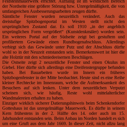
Feldsteinmauerwerk errichtet. Auffällig ist im westlichen Bereich
der Nordseite eine größere Störung bzw. Unregelmäßigkeit, die von
umfangreichen Ausbesserungsarbeiten zeugen dürfte.
Sämtliche Fenster wurden neuzeitlich verändert. Auch das
dreistufige Spitzbogenportal im Westen stellt nicht den
ursprünglichen Zustand dar. Es soll 1910 „in der angeblich
ursprünglichen Form vergrößert“ (Kunstdenkmäler) worden sein.
Ein weiteres Portal auf der Südseite zeigt bei gestuftem und
profiliertem Gewände einen Rundbogenabschluss. Allerdings
verbirgt sich das Gewände unter Putz und der Abschluss dürfte
wohl so in der Neuzeit entstanden sein. Bemerkenswert ist hier die
alte Holztür mit den schmiedeeisernen Beschlägen.
Die Ostseite zeigt 2 neuzeitliche Fenster und einen Okulus im
Giebel. Hier dürfte sich allerdings eine Dreifenstergruppe befunden
haben. Bei Bauarbeiten wurde im Innern ein früheres
Spitzbogenfenster in der Mitte beobachtet. Heute sind es eine Reihe
kleiner Rechtecke im Innenraum, welche die Aufmerksamkeit des
Besuchers auf sich lenken. Unter dem neuzeitlichen Verputzt
scheinen sich, wie häufig, Reste wohl mittelalterlicher
Wandmalereien erhalten zu haben.
Einziger wirklich sicherer Datierungshinweis beim Schenkendorfer
Gotteshaus ist das unregelmäßige Mauerwerk. Es dürfte in seinem
Kern frühestens in der 2. Hälfte des 14. oder auch im 15.
Jahrhundert entstanden sein. Beim Anbau im Norden handelt es sich
um eine Gruft aus dem Jahr 1669. In dieser Zeit, nicht allzu lang