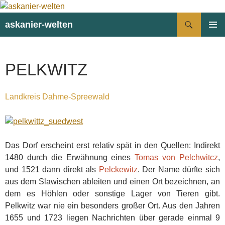
Suchen
askanier-welten
ZUM
PRIMÄR
INHALT
MENÜ
SPRINGEN
PELKWITZ
Landkreis Dahme-Spreewald
Das Dorf erscheint erst relativ spät in den Quellen: Indirekt
1480 durch die Erwähnung eines
Tomas von Pelchwitcz
,
und 1521 dann direkt als
Pelckewitz
. Der Name dürfte sich
aus dem Slawischen ableiten und einen Ort bezeichnen, an
dem es Höhlen oder sonstige Lager von Tieren gibt.
Pelkwitz war nie ein besonders großer Ort. Aus den Jahren
1655 und 1723 liegen Nachrichten über gerade einmal 9