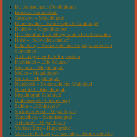
Die Jungsteinzeit (Neolithikum)
Brüssow-Hammelstall
Carmzow – Megalithgrab
Dannenwalde – Bronzezeitliche Grabhügel
Dedelow – Megalithgräber
Der Depotfund von Heegermühle bei Eberswalde
Horst – „Schwedenschanze“
Falkenberg – Bronzezeitliches Hügelgräberfeld im
Schweinert
Archäologischer Park Freyenstein
Knoblauch – „Die Schanze“
Meichow – Megalithgrab
Mellen – Megalithgrab
Mürow – Megalithgrab
Nettelbeck – Bronzezeitliche Grabhügel
Neuenfeld – Megalithgrab
Megalithgrab Schönfeld
Grabensemble Schwaneberg
Seddin – „Königsgrab“
Suckower Forst – Megalithgrab
Tempelberg – Steinkistengrab
Trebenow – Megalithgrab
Vieritzer Berg – Hügelgräber
Viesecke, Perleberg, Lenzersilge – Bronzezeitliche