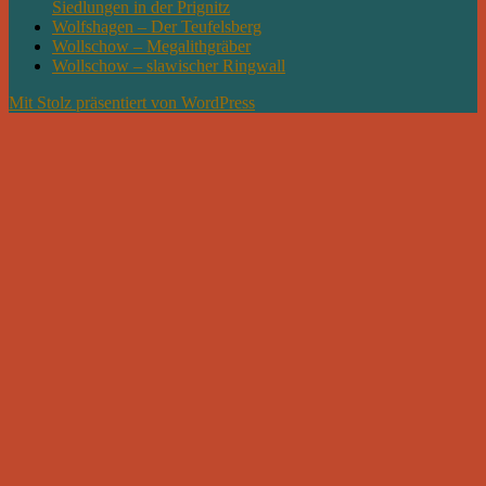
Siedlungen in der Prignitz
Wolfshagen – Der Teufelsberg
Wollschow – Megalithgräber
Wollschow – slawischer Ringwall
Mit Stolz präsentiert von WordPress