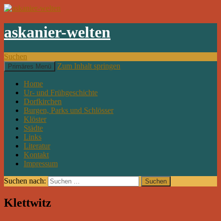
askanier-welten
Suchen
Zum Inhalt springen
Primäres Menü
Home
Ur- und Frühgeschichte
Dorfkirchen
Burgen, Parks und Schlösser
Klöster
Städte
Links
Literatur
Kontakt
Impressum
Suchen nach:
Klettwitz