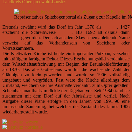
Landkreis Oberspreewald-Lausitz
Repräsentatives Spitzbogenportal als Zugang zur Kapelle im N
Erstmals erwähnt wird das Dorf im Jahr 1370 als
Kleticz
.
1427
erscheint die Schreibweise
Cleticz
.
Bis 1692 ist daraus dann
Cletewitz
geworden. Der sich aus dem Slawischen ableitende Name
verweist auf das Vorhandensein von Speichern oder
Vorratskammern.
Die Klettwitzer Kirche ist heute ein imposanter Putzbau, versehen
mit kräftigem farbigem Dekor. Dieses Erscheinungsbild verdankt sie
dem Wirtschaftsaufschwung mit Beginn der Braunkohleförderung
ab 1870. Das alte Gotteshaus war für die wachsende Zahl der
Gläubigen zu klein geworden und wurde so 1906 vollständig
umgebaut und vergrößert. Fast wäre die Kirche allerdings dem
Umstand, welchem sie ihre Ausmaße verdankt, zum Opfer gefallen.
Scheinbar unaufhaltsam rückte der Tagebau vor. Seit 1984 stand sie
zusammen mit dem Dorf auf der Abrissliste und verfiel. Nach
Aufgabe dieser Pläne erfolgte in den Jahren von 1991-96 eine
umfassende Sanierung, bei welcher der Zustand des Jahres 1906
wiederhergestellt wurde.