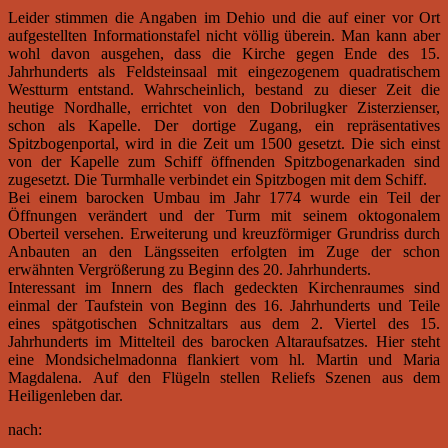
Leider stimmen die Angaben im Dehio und die auf einer vor Ort
aufgestellten Informationstafel nicht völlig überein. Man kann aber
wohl davon ausgehen, dass die Kirche gegen Ende des 15.
Jahrhunderts als Feldsteinsaal mit eingezogenem quadratischem
Westturm entstand. Wahrscheinlich, bestand zu dieser Zeit die
heutige Nordhalle, errichtet von den Dobrilugker Zisterzienser,
schon als Kapelle. Der dortige Zugang, ein repräsentatives
Spitzbogenportal, wird in die Zeit um 1500 gesetzt. Die sich einst
von der Kapelle zum Schiff öffnenden Spitzbogenarkaden sind
zugesetzt. Die Turmhalle verbindet ein Spitzbogen mit dem Schiff.
Bei einem barocken Umbau im Jahr 1774 wurde ein Teil der
Öffnungen verändert und der Turm mit seinem oktogonalem
Oberteil versehen. Erweiterung und kreuzförmiger Grundriss durch
Anbauten an den Längsseiten erfolgten im Zuge der schon
erwähnten Vergrößerung zu Beginn des 20. Jahrhunderts.
Interessant im Innern des flach gedeckten Kirchenraumes sind
einmal der Taufstein von Beginn des 16. Jahrhunderts und Teile
eines spätgotischen Schnitzaltars aus dem 2. Viertel des 15.
Jahrhunderts im Mittelteil des barocken Altaraufsatzes. Hier steht
eine Mondsichelmadonna flankiert vom hl.
Martin und Maria
Magdalena.
Auf den Flügeln stellen Reliefs Szenen aus dem
Heiligenleben dar.
nach: