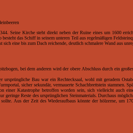
leinbeeren
344. Seine Kirche steht direkt neben der Ruine eines um 1600 erric
o besteht das Schiff in seinem unteren Teil aus regelmäßigen Feldstein
ässt sich eine bis zum Dach reichende, deutlich schmalere Wand aus u
 Spitzbogen, bei dem anderen wird der obere Abschluss durch ein groß
Der ursprüngliche Bau war ein Rechtecksaal, wohl mit geradem Ostab
Turmportal, sicher sekundär, vermauerte Schachbrettstein stammen. Sp
n einer Katastrophe betroffen worden sein, sich vielleicht auch e
 geringe Reste des ursprünglichen Steinmaterials. Durchaus möglich, 
n sollte. Aus der Zeit des Wiederaufbaus könnte der hölzerne, um 1