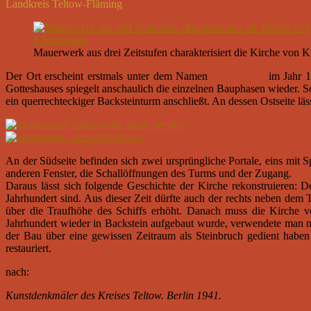
Landkreis Teltow-Fläming
Mauerwerk aus drei Zeitstufen charakterisiert die Kirche von K
Der Ort erscheint erstmals unter dem Namen
Klyn Berne
im Jahr 1
Gotteshauses spiegelt anschaulich die einzelnen Bauphasen wieder. S
ein querrechteckiger Backsteinturm anschließt. An dessen Ostseite l
An der Südseite befinden sich zwei ursprüngliche Portale, eins mit
anderen Fenster, die Schallöffnungen des Turms und der Zugang.
Daraus lässt sich folgende Geschichte der Kirche rekonstruieren: 
Jahrhundert sind. Aus dieser Zeit dürfte auch der rechts neben dem 
über die Traufhöhe des Schiffs erhöht. Danach muss die Kirche vo
Jahrhundert wieder in Backstein aufgebaut wurde, verwendete man nur
der Bau über eine gewissen Zeitraum als Steinbruch gedient habe
restauriert.
nach:
Kunstdenkmäler des Kreises Teltow. Berlin 1941.