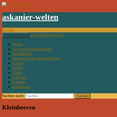
askanier-welten
Suchen
Zum Inhalt springen
Primäres Menü
Home
Ur- und Frühgeschichte
Dorfkirchen
Burgen, Parks und Schlösser
Klöster
Städte
Links
Literatur
Kontakt
Impressum
Suchen nach:
Kleinbeeren