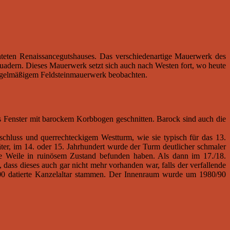
hteten Renaissancegutshauses. Das verschiedenartige Mauerwerk des
quadern. Dieses Mauerwerk setzt sich auch nach Westen fort, wo heute
nregelmäßigem Feldsteinmauerwerk beobachten.
es Fenster mit barockem Korbbogen geschnitten. Barock sind auch die
schluss und querrechteckigem Westturm, wie sie typisch für das 13.
äter, im 14. oder 15. Jahrhundert wurde der Turm deutlicher schmaler
ine Weile in ruinösem Zustand befunden haben. Als dann im 17./18.
dass dieses auch gar nicht mehr vorhanden war, falls der verfallende
700 datierte Kanzelaltar stammen. Der Innenraum wurde um 1980/90