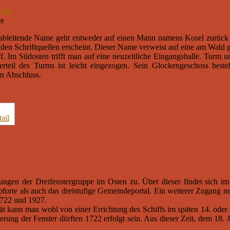
te
 ableitende Name geht entweder auf einen Mann namens Kosel zurück o
 den Schriftquellen erscheint. Dieser Name verweist auf eine am Wald 
. Im Südosten trifft man auf eine neuzeitliche Eingangshalle. Turm 
rteil des Turms ist leicht eingezogen. Sein Glockengeschoss besteh
en Abschluss.
nungen der Dreifenstergruppe im Osten zu. Über dieser findet sich im
forte als auch das dreistufige Gemeindeportal. Ein weiterer Zugang ne
1722 und 1927.
 kann man wohl von einer Errichtung des Schiffs im späten 14. oder 1
rung der Fenster dürften 1722 erfolgt sein. Aus dieser Zeit, dem 18. 