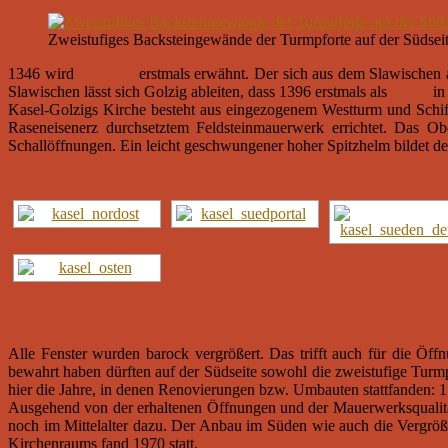
Zweistufiges Backsteingewände der Turmpforte auf der Südsei
1346 wird
Kaselow
erstmals erwähnt. Der sich aus dem Slawischen
Slawischen lässt sich Golzig ableiten, dass 1396 erstmals als
Golcz
in
Kasel-Golzigs Kirche besteht aus eingezogenem Westturm und Schiff
Raseneisenerz durchsetztem Feldsteinmauerwerk errichtet. Das Obe
Schallöffnungen. Ein leicht geschwungener hoher Spitzhelm bildet d
Alle Fenster wurden barock vergrößert. Das trifft auch für die Öff
bewahrt haben dürften auf der Südseite sowohl die zweistufige Turmp
hier die Jahre, in denen Renovierungen bzw. Umbauten stattfanden: 
Ausgehend von der erhaltenen Öffnungen und der Mauerwerksqualität
noch im Mittelalter dazu. Der Anbau im Süden wie auch die Vergröße
Kirchenraums fand 1970 statt.