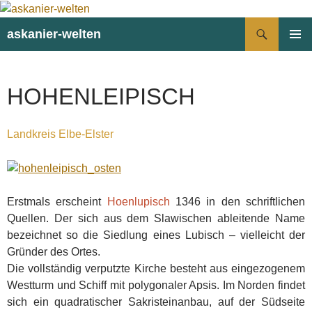
Suchen
askanier-welten
ZUM
PRIMÄR
INHALT
MENÜ
SPRINGEN
HOHENLEIPISCH
Landkreis Elbe-Elster
Erstmals erscheint
Hoenlupisch
1346 in den schriftlichen
Quellen. Der sich aus dem Slawischen ableitende Name
bezeichnet so die Siedlung eines Lubisch – vielleicht der
Gründer des Ortes.
Die vollständig verputzte Kirche besteht aus eingezogenem
Westturm und Schiff mit polygonaler Apsis. Im Norden findet
sich ein quadratischer Sakristeinanbau, auf der Südseite