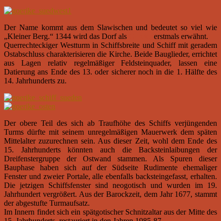
Der Name kommt aus dem Slawischen und bedeutet so viel wie
„Kleiner Berg.“ 1344 wird das Dorf als
Gorcke
erstmals erwähnt.
Querrechteckiger Westturm in Schiffsbreite und Schiff mit geradem
Ostabschluss charakterisieren die Kirche. Beide Bauglieder, errichtet
aus Lagen relativ regelmäßiger Feldsteinquader, lassen eine
Datierung ans Ende des 13. oder sicherer noch in die 1. Hälfte des
14. Jahrhunderts zu.
Der obere Teil des sich ab Traufhöhe des Schiffs verjüngenden
Turms dürfte mit seinem unregelmäßigen Mauerwerk dem späten
Mittelalter zuzurechnen sein. Aus dieser Zeit, wohl dem Ende des
15. Jahrhunderts könnten auch die Backsteinlaibungen der
Dreifenstergruppe der Ostwand stammen. Als Spuren dieser
Bauphase haben sich auf der Südseite Rudimente ehemaliger
Fenster und zweier Portale, alle ebenfalls backsteingefasst, erhalten.
Die jetzigen Schiffsfenster sind neogotisch und wurden im 19.
Jahrhundert vergrößert. Aus der Barockzeit, dem Jahr 1677, stammt
der abgestufte Turmaufsatz.
Im Innern findet sich ein spätgotischer Schnitzaltar aus der Mitte des
15. Jahrhunderts, restauriert in den Jahren 1985-87.