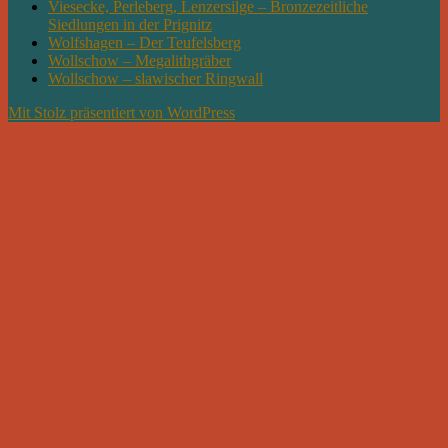
Viesecke, Perleberg, Lenzersilge – Bronzezeitliche
Siedlungen in der Prignitz
Wolfshagen – Der Teufelsberg
Wollschow – Megalithgräber
Wollschow – slawischer Ringwall
Mit Stolz präsentiert von WordPress