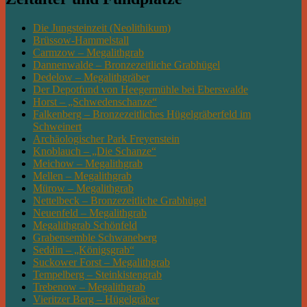
Die Jungsteinzeit (Neolithikum)
Brüssow-Hammelstall
Carmzow – Megalithgrab
Dannenwalde – Bronzezeitliche Grabhügel
Dedelow – Megalithgräber
Der Depotfund von Heegermühle bei Eberswalde
Horst – „Schwedenschanze“
Falkenberg – Bronzezeitliches Hügelgräberfeld im
Schweinert
Archäologischer Park Freyenstein
Knoblauch – „Die Schanze“
Meichow – Megalithgrab
Mellen – Megalithgrab
Mürow – Megalithgrab
Nettelbeck – Bronzezeitliche Grabhügel
Neuenfeld – Megalithgrab
Megalithgrab Schönfeld
Grabensemble Schwaneberg
Seddin – „Königsgrab“
Suckower Forst – Megalithgrab
Tempelberg – Steinkistengrab
Trebenow – Megalithgrab
Vieritzer Berg – Hügelgräber