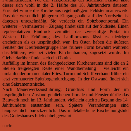
dieser sich wohl in die 2. Hälfte des 18. Jahrhunderts datieren.
Errichtet wurde die Kirche aus regelmäßigem Feldsteinmauerwerk.
Das der wesentlich jüngeren Eingangshalle auf der Nordseite ist
dagegen unregelmäßig. Sie verdeckt ein Spitzbogenportal. Ein
weiterer – vermauerter – Zugang findet sich auf der Südseite. Einen
repräsentativen Eindruck vermittelt das zweistufige Portal im
Westen. Die Erhöhung des Laufhorizonts lässt es niedriger
erscheinen als es ursprünglich war. Im Osten haben die äußeren
Fenster der Dreifenstergruppe ihre frühere Form bewahrt während
das Mittlere, wie bei vielen Kirchenbauten, zugesetzt wurde. Im
Giebel darüber findet sich ein Okulus.
Auffällig im Innern des flachgedeckten Kirchenraums sind die an 2
Stellen freigelegten Reste einer Wandbemalung – vielleicht ein
umlaufender ornamentaler Fries. Turm und Schiff verband früher ein
jetzt vermauerter Spitzbogendurchgang. In der Ostwand findet sich
eine Sakramentsnische.
Nach Mauerwerksausführung, Grundriss und Form der im
ursprünglichen Zustand gebliebenen Portale und Fenster dürfte das
Bauwerk noch im 13. Jahrhundert, vielleicht auch zu Beginn des 14.
Jahrhunderts entstanden sein. Spätere Veränderungen sind
hauptsächlich barockzeitlich. Das mittelalterliche Erscheinungsbild
des Gotteshauses blieb dabei gewahrt.
nach: