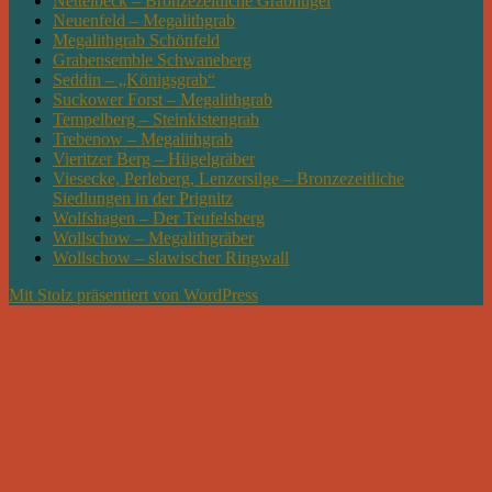
Nettelbeck – Bronzezeitliche Grabhügel
Neuenfeld – Megalithgrab
Megalithgrab Schönfeld
Grabensemble Schwaneberg
Seddin – „Königsgrab“
Suckower Forst – Megalithgrab
Tempelberg – Steinkistengrab
Trebenow – Megalithgrab
Vieritzer Berg – Hügelgräber
Viesecke, Perleberg, Lenzersilge – Bronzezeitliche
Siedlungen in der Prignitz
Wolfshagen – Der Teufelsberg
Wollschow – Megalithgräber
Wollschow – slawischer Ringwall
Mit Stolz präsentiert von WordPress