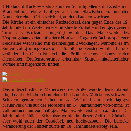
1346 taucht Buckow erstmals in den Schriftquellen auf. Es ist ein in
Brandenburg relativ häufiger aus dem Slawischen stammender
Name, der einen Ort bezeichnet, an dem Buchen wachsen.
Die Kirche ist ein einfacher Rechtecksaal, dem gegen Ende des 19.
Jahrhundert im Westen eine schiffsbreite Vorhalle mit eingezogenem
Turm aus Backstein angefügt wurde. Das Mauerwerk des
Ursprungsbaus zeigt auf seiner Nordseite Lagen einfach gespaltener
Feldsteine wechselnd mit kleinteiligen Zwicklagen, während es im
Süden völlig unregelmäßig ist. Sämtliche Fenster wurden barock
verändert. Im Osten ist noch die nördliche schmale Lanzette der
ehemaligen Dreifenstergruppe erkennbar. Spuren mittelalterlicher
Portale sind nirgends zu finden.
Das unterschiedliche Mauerwerk der Außenwände deutet darauf
hin, dass die Kirche schon einmal im Lauf des Mittelalters schweren
Schaden genommen haben muss. Während ein noch lagiges
Mauerwerk wie auf der Nordseite im 14. Jahrhundert vorkommt, ist
vollkommen unregelmäßiges Mauerwerk erst ab ca. dem 15.
Jahrhundert üblich. Scheinbar wurde in dieser Zeit die Südseite,
aber wohl auch der Ostgiebel, neu hochgezogen. Die barocke
Veränderung der Fenster dürfte im 18. Jahrhundert erfolgt sein.