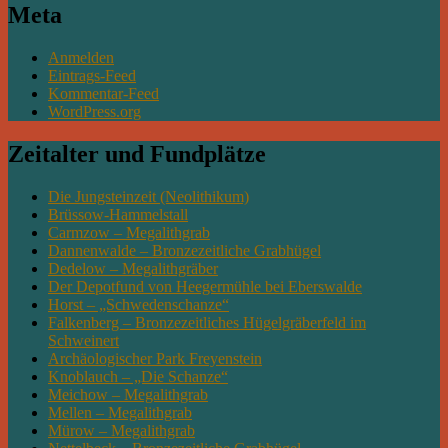
Meta
Anmelden
Eintrags-Feed
Kommentar-Feed
WordPress.org
Zeitalter und Fundplätze
Die Jungsteinzeit (Neolithikum)
Brüssow-Hammelstall
Carmzow – Megalithgrab
Dannenwalde – Bronzezeitliche Grabhügel
Dedelow – Megalithgräber
Der Depotfund von Heegermühle bei Eberswalde
Horst – „Schwedenschanze“
Falkenberg – Bronzezeitliches Hügelgräberfeld im
Schweinert
Archäologischer Park Freyenstein
Knoblauch – „Die Schanze“
Meichow – Megalithgrab
Mellen – Megalithgrab
Mürow – Megalithgrab