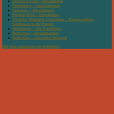
Suckower Forst – Megalithgrab
Tempelberg – Steinkistengrab
Trebenow – Megalithgrab
Vieritzer Berg – Hügelgräber
Viesecke, Perleberg, Lenzersilge – Bronzezeitliche
Siedlungen in der Prignitz
Wolfshagen – Der Teufelsberg
Wollschow – Megalithgräber
Wollschow – slawischer Ringwall
Mit Stolz präsentiert von WordPress