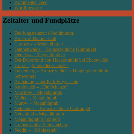
Kommentar-Feed
WordPress.org
Zeitalter und Fundplätze
Die Jungsteinzeit (Neolithikum)
Brüssow-Hammelstall
Carmzow – Megalithgrab
Dannenwalde – Bronzezeitliche Grabhügel
Dedelow – Megalithgräber
Der Depotfund von Heegermühle bei Eberswalde
Horst – „Schwedenschanze“
Falkenberg – Bronzezeitliches Hügelgräberfeld im
Schweinert
Archäologischer Park Freyenstein
Knoblauch – „Die Schanze“
Meichow – Megalithgrab
Mellen – Megalithgrab
Mürow – Megalithgrab
Nettelbeck – Bronzezeitliche Grabhügel
Neuenfeld – Megalithgrab
Megalithgrab Schönfeld
Grabensemble Schwaneberg
Seddin – „Königsgrab“