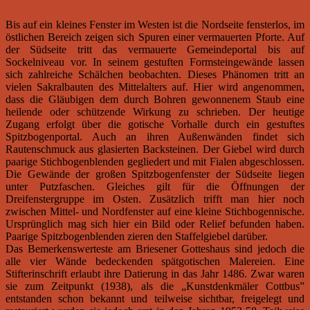
Bis auf ein kleines Fenster im Westen ist die Nordseite fensterlos, im
östlichen Bereich zeigen sich Spuren einer vermauerten Pforte. Auf
der Südseite tritt das vermauerte Gemeindeportal bis auf
Sockelniveau vor. In seinem gestuften Formsteingewände lassen
sich zahlreiche Schälchen beobachten. Dieses Phänomen tritt an
vielen Sakralbauten des Mittelalters auf. Hier wird angenommen,
dass die Gläubigen dem durch Bohren gewonnenem Staub eine
heilende oder schützende Wirkung zu schrieben. Der heutige
Zugang erfolgt über die gotische Vorhalle durch ein gestuftes
Spitzbogenportal. Auch an ihren Außenwänden findet sich
Rautenschmuck aus glasierten Backsteinen. Der Giebel wird durch
paarige Stichbogenblenden gegliedert und mit Fialen abgeschlossen.
Die Gewände der großen Spitzbogenfenster der Südseite liegen
unter Putzfaschen. Gleiches gilt für die Öffnungen der
Dreifenstergruppe im Osten. Zusätzlich trifft man hier noch
zwischen Mittel- und Nordfenster auf eine kleine Stichbogennische.
Ursprünglich mag sich hier ein Bild oder Relief befunden haben.
Paarige Spitzbogenblenden zieren den Staffelgiebel darüber.
Das Bemerkenswerteste am Briesener Gotteshaus sind jedoch die
alle vier Wände bedeckenden spätgotischen Malereien. Eine
Stifterinschrift erlaubt ihre Datierung in das Jahr 1486. Zwar waren
sie zum Zeitpunkt (1938), als die „Kunstdenkmäler Cottbus”
entstanden schon bekannt und teilweise sichtbar, freigelegt und