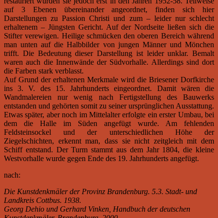
restauriert wurden sie jedoch erst in den Jahren 1952-58. Teilweise
auf 3 Ebenen übereinander angeordnet, finden sich hier
Darstellungen zu Passion Christi und zum – leider nur schlecht
erhaltenem – Jüngsten Gericht. Auf der Nordseite ließen sich die
Stifter verewigen. Heilige schmücken den oberen Bereich während
man unten auf die Halbbilder von jungen Männer und Mönchen
trifft. Die Bedeutung dieser Darstellung ist leider unklar. Bemalt
waren auch die Innenwände der Südvorhalle. Allerdings sind dort
die Farben stark verblasst.
Auf Grund der erhaltenen Merkmale wird die Briesener Dorfkirche
ins 3. V. des 15. Jahrhunderts eingeordnet. Damit wären die
Wandmalereien nur wenig nach Fertigstellung des Bauwerks
entstanden und gehörten somit zu seiner ursprünglichen Ausstattung.
Etwas später, aber noch im Mittelalter erfolgte ein erster Umbau, bei
dem die Halle im Süden angefügt wurde. Am fehlenden
Feldsteinsockel und der unterschiedlichen Höhe der
Ziegelschichten, erkennt man, dass sie nicht zeitgleich mit dem
Schiff entstand. Der Turm stammt aus dem Jahr 1804, die kleine
Westvorhalle wurde gegen Ende des 19. Jahrhunderts angefügt.
nach:
Die Kunstdenkmäler der Provinz Brandenburg. 5.3. Stadt- und
Landkreis Cottbus. 1938.
Georg Dehio und Gerhard Vinken, Handbuch der deutschen
Kunstdenkmäler, Brandenburg. 2000.