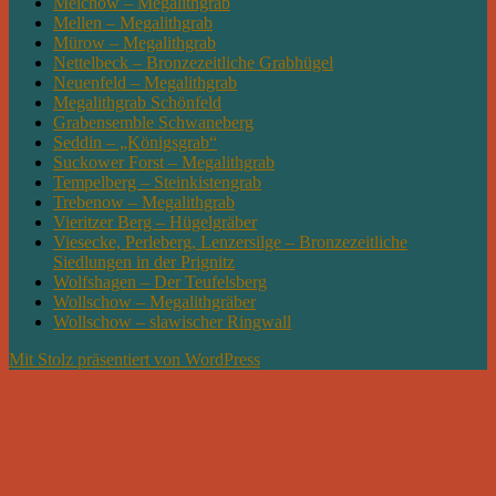
Meichow – Megalithgrab
Mellen – Megalithgrab
Mürow – Megalithgrab
Nettelbeck – Bronzezeitliche Grabhügel
Neuenfeld – Megalithgrab
Megalithgrab Schönfeld
Grabensemble Schwaneberg
Seddin – „Königsgrab“
Suckower Forst – Megalithgrab
Tempelberg – Steinkistengrab
Trebenow – Megalithgrab
Vieritzer Berg – Hügelgräber
Viesecke, Perleberg, Lenzersilge – Bronzezeitliche
Siedlungen in der Prignitz
Wolfshagen – Der Teufelsberg
Wollschow – Megalithgräber
Wollschow – slawischer Ringwall
Mit Stolz präsentiert von WordPress