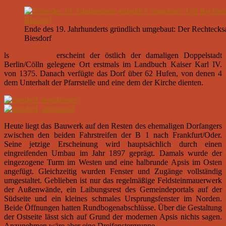
Ende des 19. Jahrhunderts gründlich umgebaut: Der Rechtecksa
Biesdorf
ls
Bysterstorff
erscheint der östlich der damaligen Doppelstadt
Berlin/Cölln gelegene Ort erstmals im Landbuch Kaiser Karl IV.
von 1375. Danach verfügte das Dorf über 62 Hufen, von denen 4
dem Unterhalt der Pfarrstelle und eine dem der Kirche dienten.
Heute liegt das Bauwerk auf den Resten des ehemaligen Dorfangers
zwischen den beiden Fahrstreifen der B 1 nach Frankfurt/Oder.
Seine jetzige Erscheinung wird hauptsächlich durch einen
eingreifenden Umbau im Jahr 1897 geprägt. Damals wurde der
eingezogene Turm im Westen und eine halbrunde Apsis im Osten
angefügt. Gleichzeitig wurden Fenster und Zugänge vollständig
umgestaltet. Geblieben ist nur das regelmäßige Feldsteinmauerwerk
der Außenwände, ein Laibungsrest des Gemeindeportals auf der
Südseite und ein kleines schmales Ursprungsfenster im Norden.
Beide Öffnungen hatten Rundbogenabschlüsse. Über die Gestaltung
der Ostseite lässt sich auf Grund der modernen Apsis nichts sagen.
Anzunehmen wäre aber eine Dreifenstergruppe.