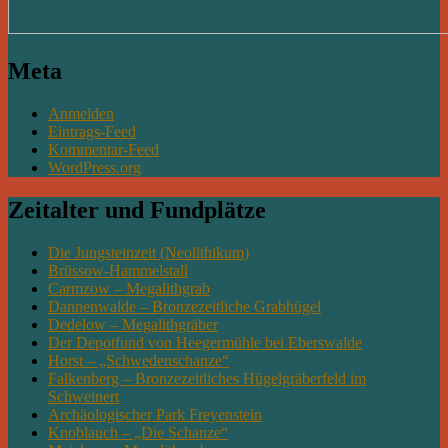
Meta
Anmelden
Eintrags-Feed
Kommentar-Feed
WordPress.org
Zeitalter und Fundplätze
Die Jungsteinzeit (Neolithikum)
Brüssow-Hammelstall
Carmzow – Megalithgrab
Dannenwalde – Bronzezeitliche Grabhügel
Dedelow – Megalithgräber
Der Depotfund von Heegermühle bei Eberswalde
Horst – „Schwedenschanze“
Falkenberg – Bronzezeitliches Hügelgräberfeld im
Schweinert
Archäologischer Park Freyenstein
Knoblauch – „Die Schanze“