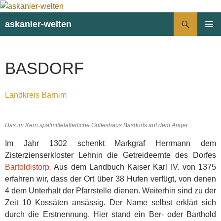
Suchen
askanier-welten
ZUM
PRIMÄR
INHALT
MENÜ
SPRINGEN
BASDORF
Landkreis Barnim
Das im Kern spätmittelalterliche Gotteshaus Basdorfs auf dem Anger
Im Jahr 1302 schenkt Markgraf Herrmann dem
Zisterzienserkloster Lehnin die Getreideernte des Dorfes
Bartoldistorp
.
Aus dem Landbuch Kaiser Karl IV. von 1375
erfahren wir, dass der Ort über 38 Hufen verfügt, von denen
4 dem Unterhalt der Pfarrstelle dienen. Weiterhin sind zu der
Zeit 10 Kossäten ansässig. Der Name selbst erklärt sich
durch die Erstnennung. Hier stand ein Ber- oder Barthold