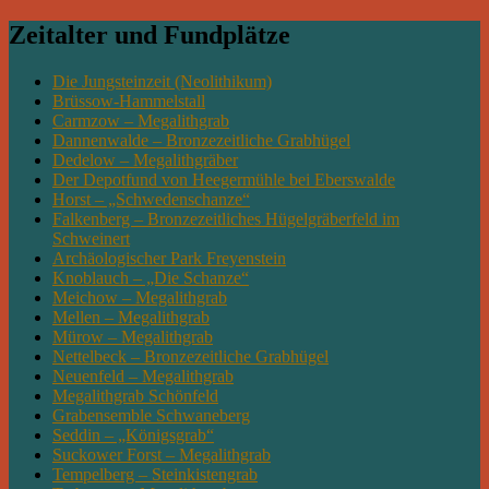
Zeitalter und Fundplätze
Die Jungsteinzeit (Neolithikum)
Brüssow-Hammelstall
Carmzow – Megalithgrab
Dannenwalde – Bronzezeitliche Grabhügel
Dedelow – Megalithgräber
Der Depotfund von Heegermühle bei Eberswalde
Horst – „Schwedenschanze“
Falkenberg – Bronzezeitliches Hügelgräberfeld im
Schweinert
Archäologischer Park Freyenstein
Knoblauch – „Die Schanze“
Meichow – Megalithgrab
Mellen – Megalithgrab
Mürow – Megalithgrab
Nettelbeck – Bronzezeitliche Grabhügel
Neuenfeld – Megalithgrab
Megalithgrab Schönfeld
Grabensemble Schwaneberg
Seddin – „Königsgrab“
Suckower Forst – Megalithgrab
Tempelberg – Steinkistengrab