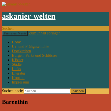
askanier-welten
Suchen
Zum Inhalt springen
Primäres Menü
Home
Ur- und Frühgeschichte
Dorfkirchen
Burgen, Parks und Schlösser
Klöster
Städte
Links
Literatur
Kontakt
Impressum
Suchen nach:
Barenthin