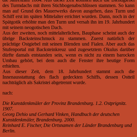
des Turmdachs mit ihren Stichbogenabschlüssen stammen. So kann
man auf Grund des Mauerwerks davon ausgehen, dass Turm und
Schiff erst im späten Mittelalter errichtet wurden. Dann, noch in der
Spätgotik erhöhte man den Turm und versah ihn im 19. Jahrhundert
mit seinem neogotischen Dach.
Aus der zweiten, noch mittelalterlichen, Bauphase scheint auch der
übrige Backsteinschmuck zu stammen. Zuerst natürlich der
prächtige Ostgiebel mit seinen Blenden und Fialen. Aber auch das
Stufenportal mit Backsteinkreuz und zugesetztem Okulus darüber
dürfte damals entstanden sein, wenn es nicht zu einem barocken
Umbau gehört, bei dem auch die Fenster ihre heutige Form
erhielten.
Aus dieser Zeit, dem 18. Jahrhundert stammt auch die
Innenausstattung des flach gedeckten Schiffs, dessen Ostteil
nachträglich als Sakristei abgetrennt wurde.
nach:
Die Kunstdenkmäler der Provinz Brandenburg. 1.2. Ostprignitz.
1907.
Georg Dehio und Gerhard Vinken, Handbuch der deutschen
Kunstdenkmäler, Brandenburg. 2000.
Reinhard E. Fischer, Die Ortsnamen der Länder Brandenburg und
Berlin.