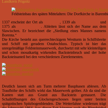
Landkreis Prignitz
Feldsteinbau des späten Mittelalters: Die Dorfkirche in Barenth
1337 erscheint der Ort als
Borenthin
, 1339 als
Nuwenbrantin
und
1375 als
Borentyn nova
. Ableiten lässt sich der Name aus dem
Slawischen. Er bezeichnet die „Siedlung eines Mannes namens
Borenta.“
Die Kirche besteht aus querrechteckigem Westturm in Schiffsbreite
und Schiff mit geradem Ostabschluss. Typisch ist hier das
unregelmäßige Feldsteinmauerwerk, durchsetzt mit sehr kleinteiligen
und schon mosaikartig wirkenden Backsteinbruch und der hohe
Backsteinanteil bei den verschiedenen Zierelementen.
Deutlich lassen sich am Turm mehrere Bauphasen ablesen. Ab
Traufhöhe des Schiffs wirkt das Mauerwerk gröber. Ab da sind die
Kanten statt aus Granit aus Backstein gemauert. Die
Schallöffnungen des Glockengeschosses liegen unter breiten
spätgotischen Spitzbogenblenden. Die Wetterfahne wiederum trägt
die Jahreszahl 1864. Aus dieser Zeit könnten auch die Blendgiebel