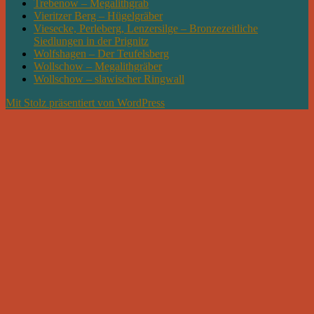
Trebenow – Megalithgrab
Vieritzer Berg – Hügelgräber
Viesecke, Perleberg, Lenzersilge – Bronzezeitliche
Siedlungen in der Prignitz
Wolfshagen – Der Teufelsberg
Wollschow – Megalithgräber
Wollschow – slawischer Ringwall
Mit Stolz präsentiert von WordPress