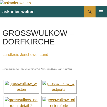
Suchen
askanier-welten
ZUM
PRIMÄR
INHALT
MENÜ
SPRINGEN
GROSSWULKOW – D
ORFKIRCHE
Landkreis Jerichower Land
Romanische Backsteinkirche Großwulkow von Süden