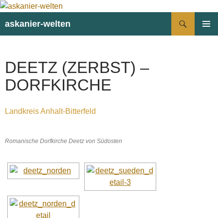
Suchen
askanier-welten
ZUM
PRIMÄR
INHALT
MENÜ
SPRINGEN
DEETZ (ZERBST) –
DORFKIRCHE
Landkreis Anhalt-Bitterfeld
Romanische Dorfkirche Deetz von Südosten