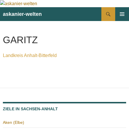
Suchen
askanier-welten
ZUM
PRIMÄR
INHALT
MENÜ
SPRINGEN
GARITZ
Landkreis Anhalt-Bitterfeld
ZIELE IN SACHSEN-ANHALT
Aken (Elbe)